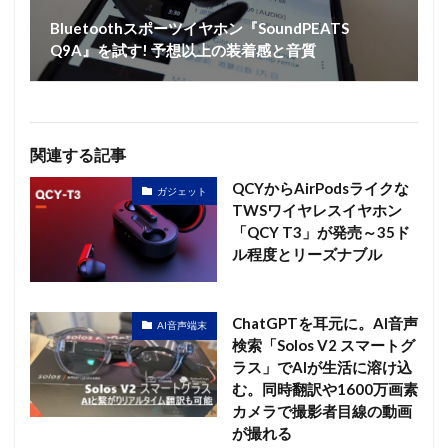
Bluetoothスポーツイヤホン『SoundPEATS
Q9A』を試す! 予想以上の装着感と音質
関連する記事
QCYからAirPodsライクな
ガジェット
TWSワイヤレスイヤホン
「QCY T3」が発売～35ド
ル程度とリーズナブル
ChatGPTを耳元に。AI音声
AI音声端末
検索「Solos V2 スマートグ
ラス」でAIが生活に溶け込
む。同時翻訳や1600万画素
カメラで撮影者目線の動画
が撮れる