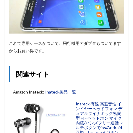
これで専用ケースがついて、飛行機用アダプタもついてます
からお買い得です。
関連サイト
・Amazon Inateck:
Inateck製品一覧
Inareck 有線 高遮音性 イ
ンイヤーヘッドフォン デ
ュアルダイナミック密閉
型 HiFiヘッドホン マイク
内蔵/ハンズフリー通話 マ
ルチボタンでios/Android
互換 Lacertaイヤホン