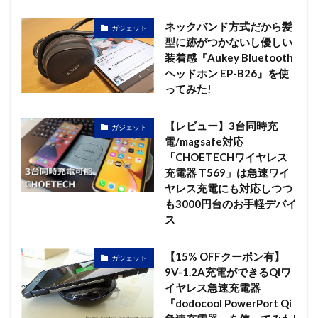
ネックバンド方式だから髪
ガジェット
型に跡がつかないし優しい
装着感『Aukey Bluetooth
ヘッドホン EP-B26』を使
ってみた!
【レビュー】3台同時充
ガジェット
電/magsafe対応
「CHOETECHワイヤレス
充電器 T569」は急速ワイ
ヤレス充電にも対応しつつ
も3000円台のお手軽デバイ
ス
【15% OFFクーポン有】
ガジェット
9V-1.2A充電ができるQiワ
イヤレス急速充電器
『dodocool PowerPort Qi