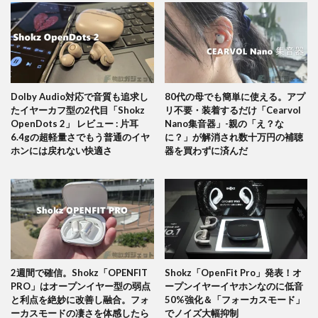
Dolby Audio対応で音質も追求し
80代の母でも簡単に使える。アプ
たイヤーカフ型の2代目「Shokz
リ不要・装着するだけ「Cearvol
OpenDots 2」 レビュー : 片耳
Nano集音器」-親の「え？な
6.4gの超軽量さでもう普通のイヤ
に？」が解消され数十万円の補聴
ホンには戻れない快適さ
器を買わずに済んだ
2週間で確信。Shokz「OPENFIT
Shokz「OpenFit Pro」発表！オ
PRO」はオープンイヤー型の弱点
ープンイヤーイヤホンなのに低音
と利点を絶妙に改善し融合。フォ
50%強化＆「フォーカスモード」
ーカスモードの凄さを体感したら
でノイズ大幅抑制