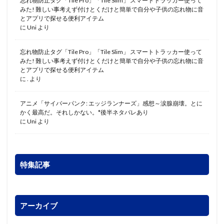
忘れ物防止タグ「Tile Pro」「Tile Slim」 スマートトラッカー使って
みた! 難しい事考えず付けとくだけと簡単で自分や子供の忘れ物に音
とアプリで探せる便利アイテム
に
Uni
より
忘れ物防止タグ「Tile Pro」「Tile Slim」 スマートトラッカー使って
みた! 難しい事考えず付けとくだけと簡単で自分や子供の忘れ物に音
とアプリで探せる便利アイテム
に
.
より
アニメ「サイバーパンク: エッジランナーズ」感想～涙腺崩壊。とに
かく最高だ。それしかない。*後半ネタバレあり
に
Uni
より
特集記事
アーカイブ