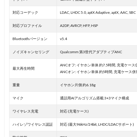
対応コーデック
LDAC, LHDC 5.0, aptX Adaptive, aptX, AAC, SBC
対応プロファイル
A2DP, AVRCP, HFP, HSP
Bluetoothバージョン
v5.4
ノイズキャンセリング
Qualcomm 第3世代アダプティブANC
ANCオフ: イヤホン単体 約7.5時間, 充電ケース
最大再生時間
ANCオン: イヤホン単体 約5時間, 充電ケース併
重量
イヤホン片側 約6.18g
マイク
通話用AIアルゴリズム搭載 3+3マイク構成
ワイヤレス充電
対応 (充電ケース)
ハイレゾワイヤレス認証
対応 (最大96kHz/24bit, LHDC/LDACサポート)