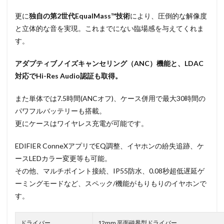
更に
独自の第2世代EqualMass™技術
により、圧倒的な解像度
と立体的な音を実現。これまでにない臨場感を与えてくれま
す。
アダプティブノイズキャンセリング（ANC）機能と、LDAC
対応でHi-Res Audio認証も取得。
また単体では7.5時間(ANCオフ)、ケース併用で最大30時間の
パワフルバッテリーも搭載。
更にケースはワイヤレス充電が可能です。
EDIFIER ConneXアプリでEQ調整、イヤホンの紛失追跡、ケ
ースLEDカラー変更等も可能。
その他、マルチポイント接続、IP55防水、0.08秒超低遅延ゲ
ーミングモードなど、スペック/機能がもりもりのイヤホンで
す。
ドライバー
12mm 平面磁界型ドライバー