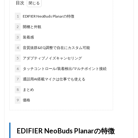
目次
1
EDIFIER NeoBuds Planarの特徴
2
開梱と外観
3
装着感
4
音質抜群&EQ調整で自在にカスタム可能
5
アダプティブノイズキャンセリング
6
タッチコントロール/装着検出/マルチポイント接続
7
通話用AI搭載マイクは仕事でも使える
8
まとめ
9
価格
EDIFIER NeoBuds Planarの特徴