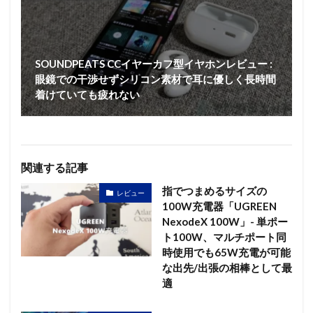
SOUNDPEATS CCイヤーカフ型イヤホンレビュー :
眼鏡での干渉せずシリコン素材で耳に優しく長時間
着けていても疲れない
関連する記事
指でつまめるサイズの
レビュー
100W充電器「UGREEN
NexodeX 100W」- 単ポー
ト100W、マルチポート同
時使用でも65W充電が可能
な出先/出張の相棒として最
適