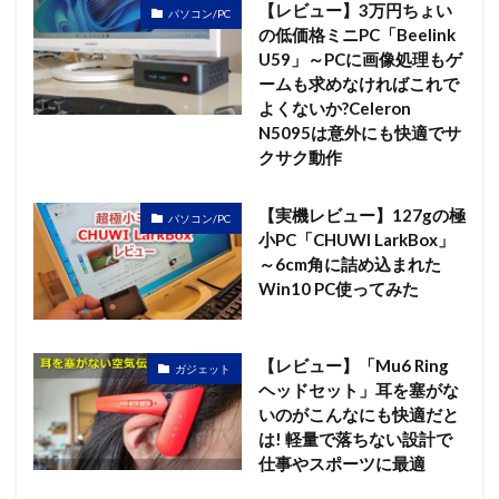
【レビュー】3万円ちょい
パソコン/PC
の低価格ミニPC「Beelink
U59」～PCに画像処理もゲ
ームも求めなければこれで
よくないか?Celeron
N5095は意外にも快適でサ
クサク動作
【実機レビュー】127gの極
パソコン/PC
小PC「CHUWI LarkBox」
～6cm角に詰め込まれた
Win10 PC使ってみた
【レビュー】「Mu6 Ring
ガジェット
ヘッドセット」耳を塞がな
いのがこんなにも快適だと
は! 軽量で落ちない設計で
仕事やスポーツに最適