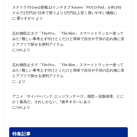
スナドラ7S Gen2搭載12インチタブ Xiaomi「POCO Pad」が約192
ドルで2万円台!日本で買うより1万円以上安く買いやすい価格に
に
通りすがり
より
忘れ物防止タグ「Tile Pro」「Tile Slim」 スマートトラッカー使って
みた! 難しい事考えず付けとくだけと簡単で自分や子供の忘れ物に音
とアプリで探せる便利アイテム
に
Uni
より
忘れ物防止タグ「Tile Pro」「Tile Slim」 スマートトラッカー使って
みた! 難しい事考えず付けとくだけと簡単で自分や子供の忘れ物に音
とアプリで探せる便利アイテム
に
.
より
アニメ「サイバーパンク: エッジランナーズ」感想～涙腺崩壊。とに
かく最高だ。それしかない。*後半ネタバレあり
に
Uni
より
特集記事