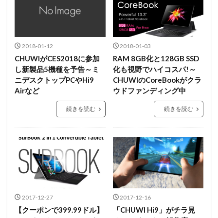
2018-01-12
2018-01-03
CHUWIがCES2018に参加
RAM 8GB化と128GB SSD
し新製品5機種を予告～ミ
化も視野でハイコスパ!～
ニデスクトップPCやHi9
CHUWIのCoreBookがクラ
Airなど
ウドファンディング中
続きを読む
続きを読む
2017-12-27
2017-12-16
【クーポンで399.99ドル】
「CHUWI Hi9」がチラ見