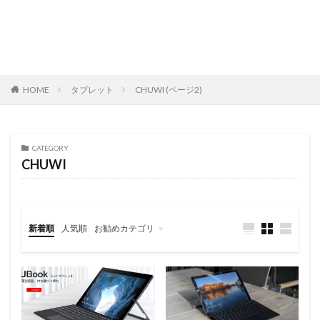
HOME
タブレット
CHUWI (ページ2)
CATEGORY
CHUWI
新着順
人気順
お勧めカテゴリ
レビュー
スマートフォン
タブレット
パソコン/PC
旅行記