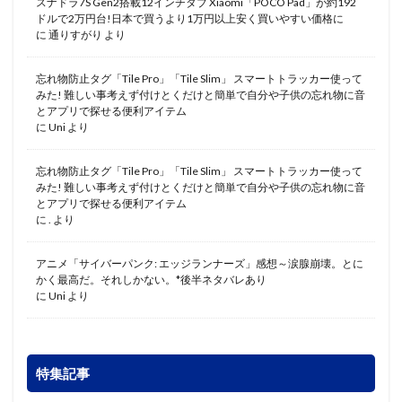
スナドラ7S Gen2搭載12インチタブ Xiaomi「POCO Pad」が約192
ドルで2万円台!日本で買うより1万円以上安く買いやすい価格に
に
通りすがり
より
忘れ物防止タグ「Tile Pro」「Tile Slim」 スマートトラッカー使って
みた! 難しい事考えず付けとくだけと簡単で自分や子供の忘れ物に音
とアプリで探せる便利アイテム
に
Uni
より
忘れ物防止タグ「Tile Pro」「Tile Slim」 スマートトラッカー使って
みた! 難しい事考えず付けとくだけと簡単で自分や子供の忘れ物に音
とアプリで探せる便利アイテム
に
.
より
アニメ「サイバーパンク: エッジランナーズ」感想～涙腺崩壊。とに
かく最高だ。それしかない。*後半ネタバレあり
に
Uni
より
特集記事