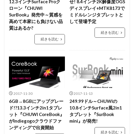
12.3インチSurface Proク
せ! 8.4インチ2K解像度OGS
ローン『CHUWI
ディスプレイ+MTK8173で
SurBook』発売中～質感を
ミドルレンジタブレットと
高めて本家にも負けない品
して登場予定
質はあるか?
続きを読む
続きを読む
2017-11-30
2017-11-13
6GB→8GBにアップグレー
249.99ドル～CHUWIの
ド!?13.3インチ2in1タブレ
10.8インチSurface風2in1
ット『CHUWI CoreBook』
タブレット『SurBook
がIndiegogoクラウドファ
mini』が発売!
ンディングで出資開始
続きを読む