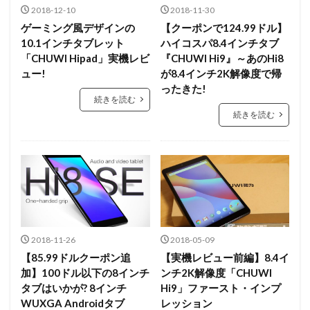
2018-12-10
2018-11-30
ゲーミング風デザインの
【クーポンで124.99ドル】
10.1インチタブレット
ハイコスパ8.4インチタブ
「CHUWI Hipad」実機レビ
『CHUWI Hi9』～あのHi8
ュー!
が8.4インチ2K解像度で帰
ったきた!
続きを読む
続きを読む
2018-11-26
2018-05-09
【85.99ドルクーポン追
【実機レビュー前編】8.4イ
加】100ドル以下の8インチ
ンチ2K解像度「CHUWI
タブはいかが? 8インチ
Hi9」ファースト・インプ
WUXGA Androidタブ
レッション