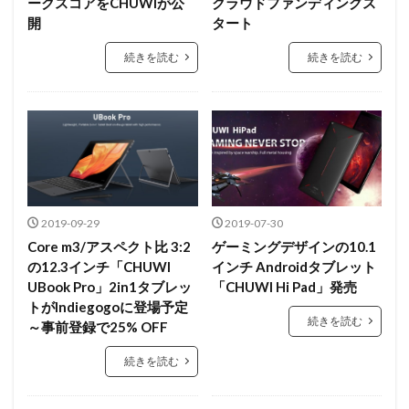
ークスコアをCHUWIが公
クラウドファンディングス
開
タート
続きを読む
続きを読む
2019-09-29
2019-07-30
Core m3/アスペクト比 3:2
ゲーミングデザインの10.1
の12.3インチ「CHUWI
インチ Androidタブレット
UBook Pro」2in1タブレッ
「CHUWI Hi Pad」発売
トがIndiegogoに登場予定
続きを読む
～事前登録で25% OFF
続きを読む