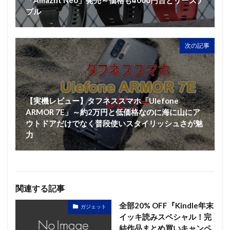
「Amazfit Neo」発売～価格も4000円台とリーズナ
ブル
次の記事
【実機レビュー】タフネススマホ「Ulefone
ARMOR 7E」～約2万円と低価格なのに海に山にア
ウトドアだけでなく普段使いスタイリッシュさが魅
力
関連する記事
全部20% OFF『Kindle年末
ガジェット
イッキ読みスペシャル！完
結作品まとめ買いキャンペ