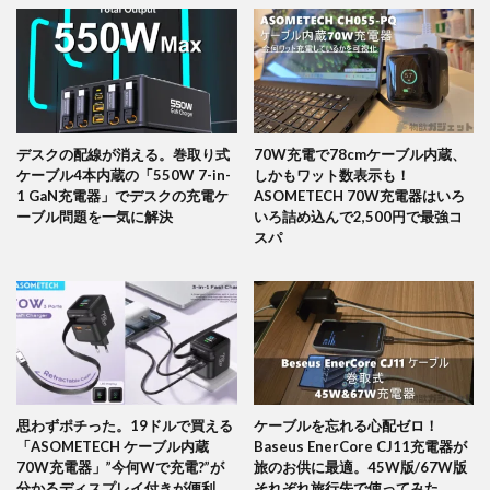
デスクの配線が消える。巻取り式
70W充電で78cmケーブル内蔵、
ケーブル4本内蔵の「550W 7-in-
しかもワット数表示も！
1 GaN充電器」でデスクの充電ケ
ASOMETECH 70W充電器はいろ
ーブル問題を一気に解決
いろ詰め込んで2,500円で最強コ
スパ
思わずポチった。19ドルで買える
ケーブルを忘れる心配ゼロ！
「ASOMETECH ケーブル内蔵
Baseus EnerCore CJ11充電器が
70W充電器」”今何Wで充電?”が
旅のお供に最適。45W版/67W版
分かるディスプレイ付きが便利
それぞれ旅行先で使ってみた