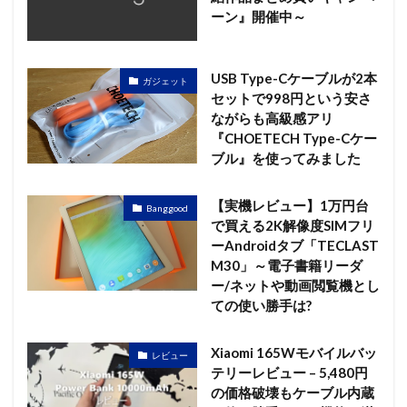
ーン』開催中～
USB Type-Cケーブルが2本
ガジェット
セットで998円という安さ
ながらも高級感アリ
『CHOETECH Type-Cケー
ブル』を使ってみました
【実機レビュー】1万円台
Banggood
で買える2K解像度SIMフリ
ーAndroidタブ「TECLAST
M30」～電子書籍リーダ
ー/ネットや動画閲覧機とし
ての使い勝手は?
Xiaomi 165Wモバイルバッ
レビュー
テリーレビュー – 5,480円
の価格破壊もケーブル内蔵