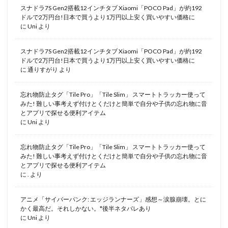
スナドラ7S Gen2搭載12インチタブ Xiaomi「POCO Pad」が約192
ドルで2万円台!日本で買うより1万円以上安く買いやすい価格に
に
Uni
より
スナドラ7S Gen2搭載12インチタブ Xiaomi「POCO Pad」が約192
ドルで2万円台!日本で買うより1万円以上安く買いやすい価格に
に
通りすがり
より
忘れ物防止タグ「Tile Pro」「Tile Slim」 スマートトラッカー使って
みた! 難しい事考えず付けとくだけと簡単で自分や子供の忘れ物に音
とアプリで探せる便利アイテム
に
Uni
より
忘れ物防止タグ「Tile Pro」「Tile Slim」 スマートトラッカー使って
みた! 難しい事考えず付けとくだけと簡単で自分や子供の忘れ物に音
とアプリで探せる便利アイテム
に
.
より
アニメ「サイバーパンク: エッジランナーズ」感想～涙腺崩壊。とに
かく最高だ。それしかない。*後半ネタバレあり
に
Uni
より