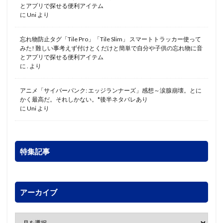
とアプリで探せる便利アイテム
に
Uni
より
忘れ物防止タグ「Tile Pro」「Tile Slim」 スマートトラッカー使って
みた! 難しい事考えず付けとくだけと簡単で自分や子供の忘れ物に音
とアプリで探せる便利アイテム
に
.
より
アニメ「サイバーパンク: エッジランナーズ」感想～涙腺崩壊。とに
かく最高だ。それしかない。*後半ネタバレあり
に
Uni
より
特集記事
アーカイブ