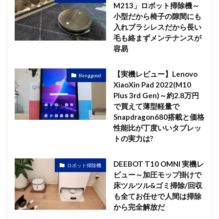
M213」ロボット掃除機～
小型だから椅子の隙間にも
入れブラシレスだから長い
毛も絡まずメンテナンスが
容易
【実機レビュー】Lenovo
Banggood
XiaoXin Pad 2022(M10
Plus 3rd Gen)～約2.8万円
で買えて薄型軽量で
Snapdragon680搭載と価格
性能比が丁度いいタブレッ
トの実力は?
DEEBOT T10 OMNI 実機レ
ロボット掃除機
ビュー～加圧モップ掛けで
床ツルツル&ゴミ掃除/回収
も全てお任せで人間は掃除
から完全解放だ