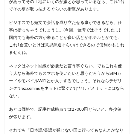
があってその土地にいくのが嫌とか思っているなら、これ1台
でその壁が取っ払えるぐらいの衝撃があります。
ビジネスでも短文で会話を成り立たせる事ができるなら、仕
事は捗っちゃうでしょうし。(今回、台湾ではそうでしたし)
国内でも海外の方が来ることが多い店とかホテルとかでも、
これ1台置いとけば意思疎通ぐらいはできるので便利かもしれ
ませんね。
ネックはネット回線が必要だと言う事ぐらい。でもこれを使
う人なら海外でもスマホを使いたいと思うだろうからSIMカ
ードやモバイルWiFiとか入手するでしょう。それならテザリ
ングでez:commuをネットに繋ぐだけだしデメリットにはなら
ない。
あとは価格で、記事作成時点では27000円ぐらいと、多少値
が張ります。
それでも「日本語/英語が通じない国に行ってもなんとかなり