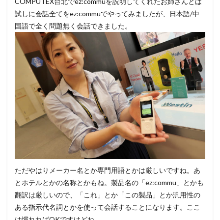
COMPUTEX台北でez:commuを説明してくれたお姉さんとは
試しに会話全てをez:commuでやってみましたが、日本語/中
国語で全く問題無く会話できました。
ただやはりメーカー名とか専門用語とかは厳しいですね。あ
とホテルとかの名称とかもね。製品名の「ez:commu」とかも
翻訳は厳しいので、「これ」とか「この製品」とか汎用性の
ある指示代名詞とかを使って会話することになります。ここ
は慣れればOKですけどね。