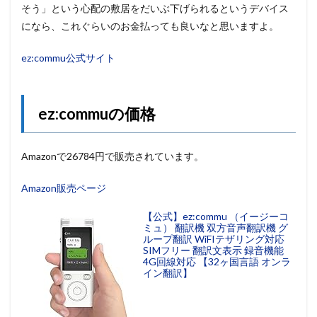
そう」という心配の敷居をだいぶ下げられるというデバイス
になら、これぐらいのお金払っても良いなと思いますよ。
ez:commu公式サイト
ez:commuの価格
Amazonで26784円で販売されています。
Amazon販売ページ
【公式】ez:commu （イージーコ
ミュ） 翻訳機 双方音声翻訳機 グ
ループ翻訳 WiFIテザリング対応
SIMフリー 翻訳文表示 録音機能
4G回線対応 【32ヶ国言語 オンラ
イン翻訳】