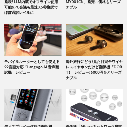
発表! LLM内蔵でオフライン使用
MY001CN」発売～価格もリーズ
可能&PC会議も最速3.5秒翻訳で
ナブル
ほぼ通訳レベルに
モバイルルーターとしても使える
海外旅行にどう?見た目完全ワイヤ
92言語対応「Langogo AI 音声翻
レスイヤホンだけど翻訳機「DOB
訳機」レビュー
T1」レビュー!6000円台とリーズ
ナブル
ディスプレイ一体型の翻訳機
低価格「Aibecyネットワーク翻訳