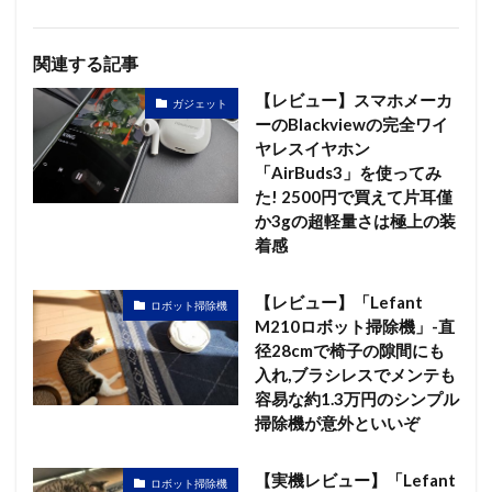
関連する記事
【レビュー】スマホメーカ
ガジェット
ーのBlackviewの完全ワイ
ヤレスイヤホン
「AirBuds3」を使ってみ
た! 2500円で買えて片耳僅
か3gの超軽量さは極上の装
着感
【レビュー】「Lefant
ロボット掃除機
M210ロボット掃除機」-直
径28cmで椅子の隙間にも
入れ,ブラシレスでメンテも
容易な約1.3万円のシンプル
掃除機が意外といいぞ
【実機レビュー】「Lefant
ロボット掃除機