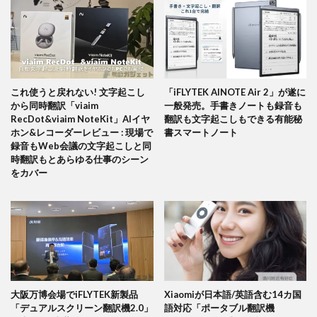
これ使うと戻れない! 文字起こし
「iFLYTEK AINOTE Air 2」が遂に
から同時翻訳「viaim
一般発売。手書きノートも録音も
RecDot&viaim NoteKit」AIイヤ
翻訳も文字起こしもできる有能秘
ホン&レコーダーレビュー : 現場で
書スマートノート
録音もWeb会議の文字起こしと同
時翻訳もとあらゆる仕事のシーン
をカバー
大阪万博会場でiFLYTEK新製品
Xiaomiが日本語/英語含む14カ国
「デュアルスクリーン翻訳機2.0」
語対応「ポータブル翻訳機