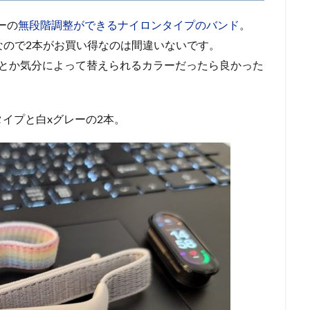
ーの
無段階調整ができるナイロンタイプのバンド
。
9円なので2本がお買い得なのは間違いないです。
キとか気分によって替えられるカラーだったら良かった
。
イプと白xグレーの2本。