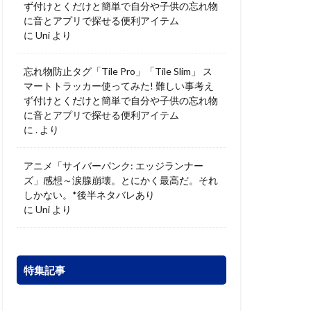
ず付けとくだけと簡単で自分や子供の忘れ物
に音とアプリで探せる便利アイテム
に
Uni
より
忘れ物防止タグ「Tile Pro」「Tile Slim」 ス
マートトラッカー使ってみた! 難しい事考え
ず付けとくだけと簡単で自分や子供の忘れ物
に音とアプリで探せる便利アイテム
に
.
より
アニメ「サイバーパンク: エッジランナー
ズ」感想～涙腺崩壊。とにかく最高だ。それ
しかない。*後半ネタバレあり
に
Uni
より
特集記事