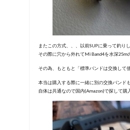
またこの方式、、、以前SUPに乗って釣り
その際に穴から外れてMi Band4を水深
その為、もともと「標準バンドは交換して
本当は購入する際に一緒に別の交換バンドも買お
自体は共通なので国内(Amazon)で探して