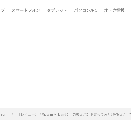
ップ
スマートフォン
タブレット
パソコン/PC
オトク情報
Redmi
【レビュー】「Xiaomi Mi Band6 」の換えバンド買ってみた!色変