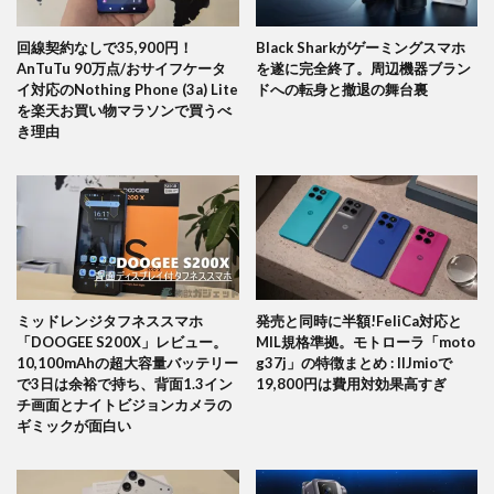
回線契約なしで35,900円！
Black Sharkがゲーミングスマホ
AnTuTu 90万点/おサイフケータ
を遂に完全終了。周辺機器ブラン
イ対応のNothing Phone (3a) Lite
ドへの転身と撤退の舞台裏
を楽天お買い物マラソンで買うべ
き理由
ミッドレンジタフネススマホ
発売と同時に半額!FeliCa対応と
「DOOGEE S200X」レビュー。
MIL規格準拠。モトローラ「moto
10,100mAhの超大容量バッテリー
g37j」の特徴まとめ : IIJmioで
で3日は余裕で持ち、背面1.3イン
19,800円は費用対効果高すぎ
チ画面とナイトビジョンカメラの
ギミックが面白い