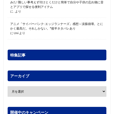
みた! 難しい事考えず付けとくだけと簡単で自分や子供の忘れ物に音
とアプリで探せる便利アイテム
に
.
より
アニメ「サイバーパンク: エッジランナーズ」感想～涙腺崩壊。とに
かく最高だ。それしかない。*後半ネタバレあり
に
Uni
より
特集記事
アーカイブ
開催中のキャンペーン