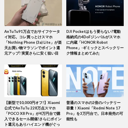
AnTuTu91万点でおサイフケータ
DJI Pocketはもう要らない?電動
イ対応。コレ買っとけスマホ
格納式の4DoFジンバルがスマホ
「Nothing Phone (3a) Lite」が楽
に内蔵「HONOR Robot
天お買い物マラソンでポイント還
Phone」-ギミックとスペックリー
元アップ! 実質さらに安く狙い目
ク情報まとめてみた
【新型で10,000円オフ!】Xiaomi
普通のスマホの2倍のバッテリー
公式でAnTuTu 228万点スマホ
容量！Xiaomi「Redmi Note 17
「POCO X8 Pro」が4万円台で購
Pro」を3万円台で。日本発売の可
入できるセール開催!さらにポイン
能性も
ト還元もありハイエンド機がぐっ