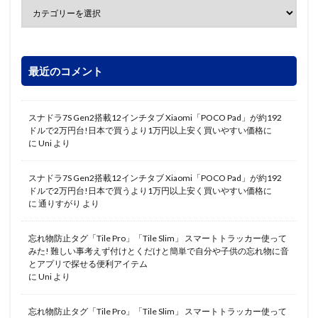
最近のコメント
スナドラ7S Gen2搭載12インチタブ Xiaomi「POCO Pad」が約192
ドルで2万円台!日本で買うより1万円以上安く買いやすい価格に
に
Uni
より
スナドラ7S Gen2搭載12インチタブ Xiaomi「POCO Pad」が約192
ドルで2万円台!日本で買うより1万円以上安く買いやすい価格に
に
通りすがり
より
忘れ物防止タグ「Tile Pro」「Tile Slim」 スマートトラッカー使って
みた! 難しい事考えず付けとくだけと簡単で自分や子供の忘れ物に音
とアプリで探せる便利アイテム
に
Uni
より
忘れ物防止タグ「Tile Pro」「Tile Slim」 スマートトラッカー使って