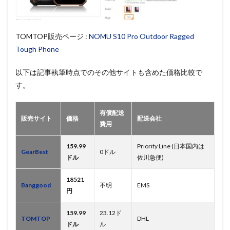
TOMTOP販売ページ :
NOMU S10 Pro Outdoor Ragged
Tough Phone
以下は記事執筆時点でのその他サイトも含めた価格比較で
す。
有償配送
販売サイト
価格
配送会社
費用
159.99
Priority Line (日本国内は
GearBest
0ドル
ドル
佐川急便)
18521
Banggood
不明
EMS
円
159.99
23.12ド
TOMTOP
DHL
ドル
ル