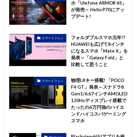
ホ「Ulefone ARMOR 6S」
が発売～ Helio P70にアッ
プデート!
フォルダブルスマホ元年!?
スマートフォン
HUAWEIも広げて8インチ
になるスマホ「Mate X」を
発表～「Galaxy Fold」と
比較して思うこと
物理LRキー搭載! 「POCO
スマートフォン
F4 GT」発表～スナドラ8
Gen1/6.67インチAMOLED
120Hzディスプレイ搭載で
たったの6万円強のハイエ
ンドハイコスパゲーミング
スマホ
BlackviewがAIアプリを統