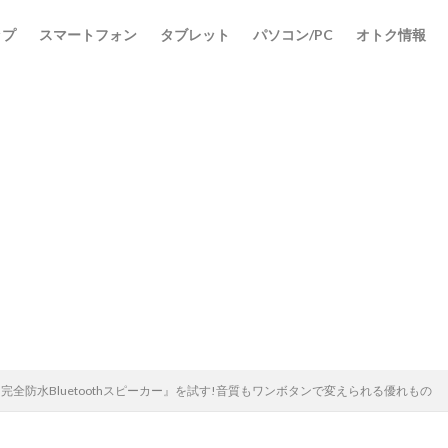
ップ
スマートフォン
タブレット
パソコン/PC
オトク情報
M5完全防水Bluetoothスピーカー』を試す!音質もワンボタンで変えられる優れもの