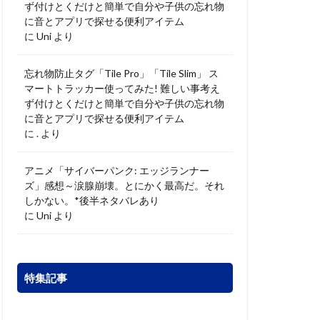
ず付けとくだけと簡単で自分や子供の忘れ物
に音とアプリで探せる便利アイテム
に
Uni
より
忘れ物防止タグ「Tile Pro」「Tile Slim」 ス
マートトラッカー使ってみた! 難しい事考え
ず付けとくだけと簡単で自分や子供の忘れ物
に音とアプリで探せる便利アイテム
に
.
より
アニメ「サイバーパンク: エッジランナー
ズ」感想～涙腺崩壊。とにかく最高だ。それ
しかない。*後半ネタバレあり
に
Uni
より
特集記事