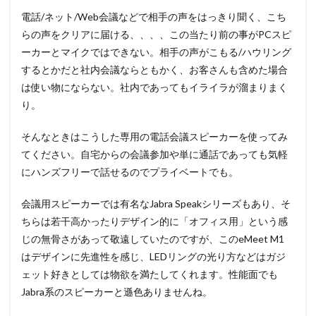
電話/ネット/Web会議などで相手の声をはっきり聞く、こち
らの声をクリアに届ける、、、、この当たり前の事がPCスピ
ーカーとマイクではできない。相手の声がこもる/ハウリング
するとかだと社内会議ならともかく、お客さんも含めた場合
は使い物にならない。社内であってもイライラが溜まりまく
り。
そんなときはこうした専用の電話会議スピーカーを使ってみ
てください。自宅からの会議参加や単に通話であっても気軽
にハンズフリーで話せるのでプライベートでも。
会議用スピーカーでは有名なJabra Speakシリーズもあり、そ
ちらは若干高かったりデザイン的に「オフィス用」という感
じの無骨さがあって敬遠していたのですが、このeMeet M1
はデザインに先進性を感じ、LEDリングの光り方などはガジ
ェット好きとしては物欲を満たしてくれます。性能面でも
Jabra系のスピーカーと遜色ありませんね。