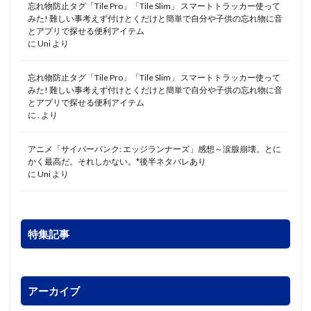
忘れ物防止タグ「Tile Pro」「Tile Slim」 スマートトラッカー使って
みた! 難しい事考えず付けとくだけと簡単で自分や子供の忘れ物に音
とアプリで探せる便利アイテム
に
Uni
より
忘れ物防止タグ「Tile Pro」「Tile Slim」 スマートトラッカー使って
みた! 難しい事考えず付けとくだけと簡単で自分や子供の忘れ物に音
とアプリで探せる便利アイテム
に
.
より
アニメ「サイバーパンク: エッジランナーズ」感想～涙腺崩壊。とに
かく最高だ。それしかない。*後半ネタバレあり
に
Uni
より
特集記事
アーカイブ