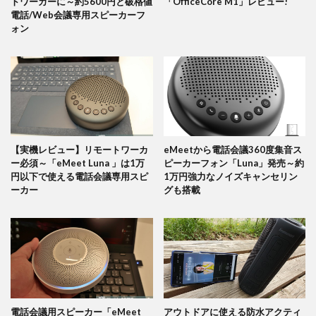
トワーカーに～約5600円と破格値
「OfficeCore M1」レビュー!
電話/Web会議専用スピーカーフ
ォン
【実機レビュー】リモートワーカ
eMeetから電話会議360度集音ス
ー必須～「eMeet Luna 」は1万
ピーカーフォン「Luna」発売～約
円以下で使える電話会議専用スピ
1万円強力なノイズキャンセリン
ーカー
グも搭載
電話会議用スピーカー「eMeet
アウトドアに使える防水アクティ