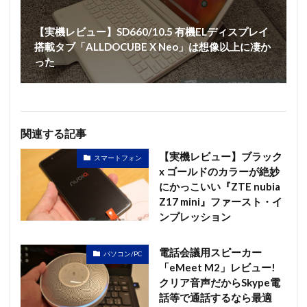
【実機レビュー】SD660/10.5 有機ELディスプレイ
搭載タブ「ALLDOCUBE X Neo」は想像以上に凄か
った
関連する記事
【実機レビュー】ブラック
スマートフォン
x ゴールドのカラーが絶妙
にかっこいい『ZTE nubia
Z17 mini』ファースト・イ
ンプレッション
電話会議用スピーカー
パソコン/PC
「eMeet M2」レビュー!
クリア音声だからSkype電
話等で通話するなら最適