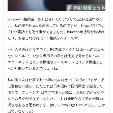
Bluetooth接続後、あとは使いたいアプリで会話/会議するだ
け。私の場合Skypeを多様しているのですが、Skypeだけでな
くLine電話でも使う事ができました。Bluetooth接続が途切れ
たり、安定しなければUSB接続がベストです。
肝心の音声はクリアです。PC内蔵マイクとは比べものになら
ないレベルで、やはり専用品の良さは使えば分かるレベル。
エコーキャンセリング機能やノイズキャンセリング機能がし
っかり働いているんでしょうね。
私の奥さんは仕事でJabra製のものを使っているのですが、ほ
ぼ遜色ない感じ。ただこれは日本国内で国内同士で会議した
場合で、マレーシア-日本間で使った際は、お互いの声がやや
タイムラグができていました。これは距離的な問題か回線の
遅さもあると思われます。(ホテルのWiFiは10MB/sぐらいしか
出ていなかった)