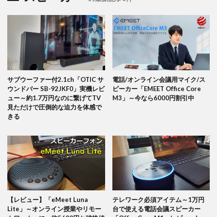
サブウーファー付2.1ch「OTIC サ
電話/オンライン会議用マイク/ス
ウンドバー SB-92JKF0」実機レビ
ピーカー「EMEET Office Core
ュー～約1.7万円なのに繋げてTV
M3」～今なら6000円割引中
見ただけで圧倒的な迫力を体感で
きる
【レビュー】「eMeet Luna
テレワーク必須アイテム～1万円
Lite」～オンライン授業やリモー
台で使える電話会議スピーカー