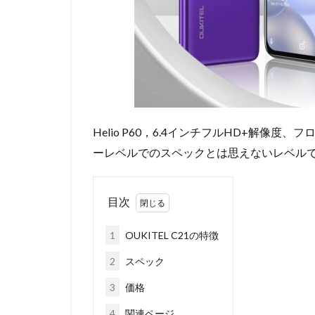
Helio P60，6.4インチフルHD+解像
ーレベルでのスペックとは思えないレベル
目次
1
OUKITEL C21の特徴
2
スペック
3
価格
4
関連ページ