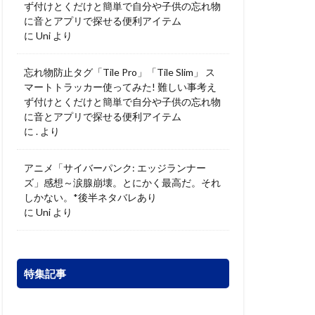
ず付けとくだけと簡単で自分や子供の忘れ物
に音とアプリで探せる便利アイテム
に
Uni
より
忘れ物防止タグ「Tile Pro」「Tile Slim」 ス
マートトラッカー使ってみた! 難しい事考え
ず付けとくだけと簡単で自分や子供の忘れ物
に音とアプリで探せる便利アイテム
に
.
より
アニメ「サイバーパンク: エッジランナー
ズ」感想～涙腺崩壊。とにかく最高だ。それ
しかない。*後半ネタバレあり
に
Uni
より
特集記事