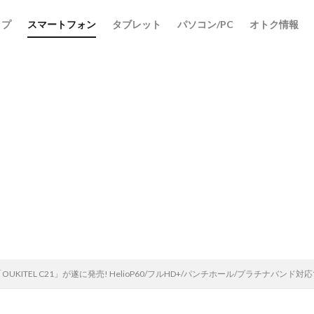
ップ
スマートフォン
タブレット
パソコン/PC
オトク情報
検索
「OUKITEL C21」が遂に発売! HelioP60/フルHD+/パンチホール/プラチナバン