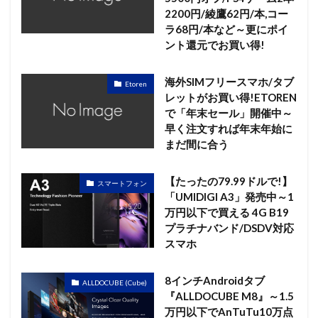
2200円/綾鷹62円/本,コー
ラ68円/本など～更にポイ
ント還元でお買い得!
海外SIMフリースマホ/タブ
Etoren
レットがお買い得!ETOREN
で「年末セール」開催中～
早く注文すれば年末年始に
まだ間に合う
【たったの79.99ドルで!】
スマートフォン
「UMIDIGI A3」発売中～1
万円以下で買える 4G B19
プラチナバンド/DSDV対応
スマホ
8インチAndroidタブ
ALLDOCUBE (Cube)
『ALLDOCUBE M8』～1.5
万円以下でAnTuTu10万点