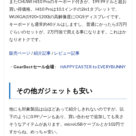
またCHUWI Hi10 Proのキーボード付きが、199.99ドルと超お
買い得価格。 Hi10 Proは10.1インチの2in1タブレットで、
WUXGA(1920×1200)の高解像度にOGSディスプレイです。
キーボードも通常約40ドルはしますし、普通にかったら3万円
ぐらいのセットが、2万円強で買える事になります。これはか
なりオトクです。
販売ページ
/
紹介記事
/
レビュー記事
・
GearBestセール会場
:
HAPPY EASTER to EVERYBUNNY
その他ガジェットも安い
他にも対象製品は山ほどあって紹介しきれないのですが、以
下のように0.99ゾーンもあり、買い合わせで追加しても良さ
そうなアイテムがあります。microUSBケーブルとか102円で
すからね。めっちゃ安い。