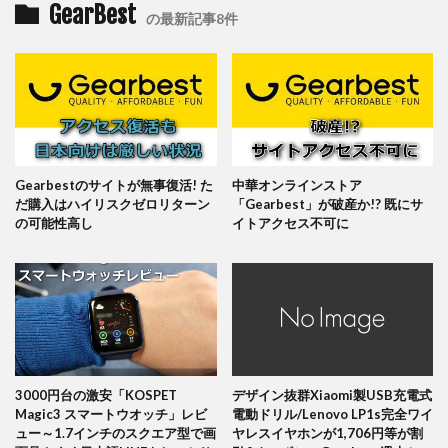
GearBest
の最新記事8件
Gearbestのサイトが無事復活! た
中華オンラインストア
だ購入はハイリスクゼロリターン
「Gearbest」が破産か!? 既にサ
の可能性高し
イトアクセス不可に
3000円台の激安「KOSPET
デザイン抜群Xiaomi製USB充電式
Magic3 スマートウオッチ」レビ
電動ドリル/Lenovo LP1s完全ワイ
ュー～1.7インチのスクエア型で画
ヤレスイヤホンが1,706円等が割