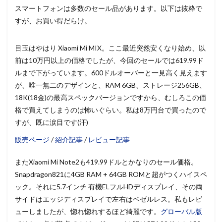
スマートフォンは多数のセール品があります。以下は抜粋で
すが、お買い得だらけ。
目玉はやはり Xiaomi Mi MIX。ここ最近突然安くなり始め、以
前は10万円以上の価格でしたが、今回のセールでは619.99ド
ルまで下がっています。600ドルオーバーと一見高く見えます
が、唯一無二のデザインと、RAM 6GB、ストレージ256GB、
18K(18金)の最高スペックバージョンですから、むしろこの価
格で買えてしまうのは怖いぐらい。私は8万円台で買ったので
すが、既に涙目です(汗)
販売ページ
/
紹介記事
/
レビュー記事
またXiaomi Mi Note2も419.99ドルとかなりのセール価格。
Snapdragon821に4GB RAM + 64GB ROMと超がつくハイスペ
ック。それに5.7インチ 有機ELフルHDディスプレイ、その両
サイドはエッジディスプレイで左右はベゼルレス。私もレビ
ューしましたが、惚れ惚れするほど綺麗です。
グローバル版