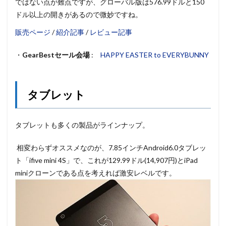
ではない点が難点ですが、グローバル版は576.99ドルと150
ドル以上の開きがあるので微妙ですね。
販売ページ
/
紹介記事
/
レビュー記事
・
GearBestセール会場
:
HAPPY EASTER to EVERYBUNNY
タブレット
タブレットも多くの製品がラインナップ。
相変わらずオススメなのが、7.85インチAndroid6.0タブレッ
ト「ifive mini 4S」で、これが129.99ドル(14,907円)とiPad
miniクローンである点を考えれば激安レベルです。