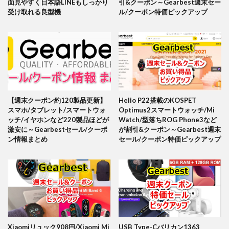
面見やすく日本語LINEもしっかり
引&クーポン～Gearbest週末セー
受け取れる良型機
ル/クーポン特価ピックアップ
【週末クーポン約120製品更新】
Helio P22搭載のKOSPET
スマホ/タブレット/スマートウォ
Optimus2スマートウォッチ/Mi
ッチ/イヤホンなど220製品ほどが
Watch/型落ちROG Phone3など
激安に～Gearbestセール/クーポ
が割引&クーポン～Gearbest週末
ン情報まとめ
セール/クーポン特価ピックアップ
Xiaomiリュック908円/Xiaomi Mi
USB Type-Cバリカン1363