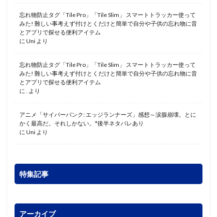
忘れ物防止タグ「Tile Pro」「Tile Slim」 スマートトラッカー使って
みた! 難しい事考えず付けとくだけと簡単で自分や子供の忘れ物に音
とアプリで探せる便利アイテム
に
Uni
より
忘れ物防止タグ「Tile Pro」「Tile Slim」 スマートトラッカー使って
みた! 難しい事考えず付けとくだけと簡単で自分や子供の忘れ物に音
とアプリで探せる便利アイテム
に
.
より
アニメ「サイバーパンク: エッジランナーズ」感想～涙腺崩壊。とに
かく最高だ。それしかない。*後半ネタバレあり
に
Uni
より
特集記事
アーカイブ