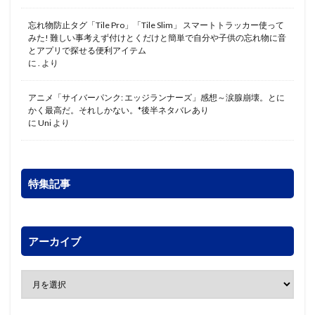
忘れ物防止タグ「Tile Pro」「Tile Slim」 スマートトラッカー使って
みた! 難しい事考えず付けとくだけと簡単で自分や子供の忘れ物に音
とアプリで探せる便利アイテム
に
.
より
アニメ「サイバーパンク: エッジランナーズ」感想～涙腺崩壊。とに
かく最高だ。それしかない。*後半ネタバレあり
に
Uni
より
特集記事
アーカイブ