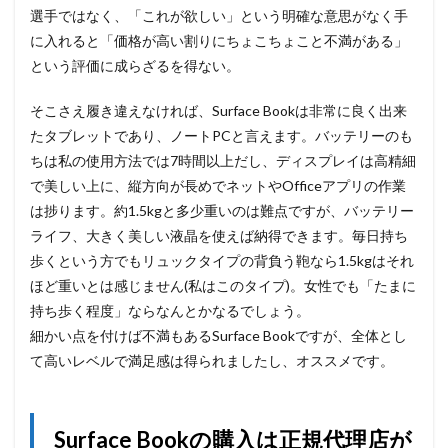
選手ではなく、「これが欲しい」という明確な意思がなく手
に入れると「価格が高い割りにちょこちょこと不満がある」
という評価に成らざるを得ない。
そこさえ履き違えなければ、Surface Bookは非常に良く出来
たタブレットであり、ノートPCと言えます。バッテリーのも
ちは私の使用方法では7時間以上だし、ディスプレイは高精細
で美しい上に、縦方向が長めでネットやOfficeアプリの作業
は捗ります。約1.5kgと多少重いのは難点ですが、バッテリー
ライフ、大きく美しい液晶を使えば納得できます。毎日持ち
歩くという方でもリュックタイプの背負う鞄なら1.5kgはそれ
ほど重いとは感じません(私はこのタイプ)。女性でも「たまに
持ち歩く程度」ならなんとかなるでしょう。
細かい点を付けば不満もあるSurface Bookですが、全体とし
て高いレベルで満足感は得られましたし、オススメです。
Surface Bookの購入は正規代理店が