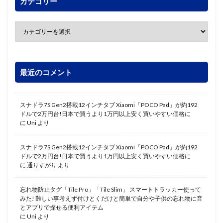
カテゴリー
最近のコメント
スナドラ7S Gen2搭載12インチタブ Xiaomi「POCO Pad」が約192
ドルで2万円台!日本で買うより1万円以上安く買いやすい価格に
に
Uni
より
スナドラ7S Gen2搭載12インチタブ Xiaomi「POCO Pad」が約192
ドルで2万円台!日本で買うより1万円以上安く買いやすい価格に
に
通りすがり
より
忘れ物防止タグ「Tile Pro」「Tile Slim」 スマートトラッカー使って
みた! 難しい事考えず付けとくだけと簡単で自分や子供の忘れ物に音
とアプリで探せる便利アイテム
に
Uni
より