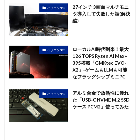
27インチ 3画面マルチモニ
パソコン/PC
タ導入して失敗した話(解決
編)
ローカルAI時代到来！最大
パソコン/PC
126 TOPS Ryzen AI Max+
395搭載「GMKtec EVO-
X2」-ゲームもLLMも可能
なフラッグシップミニPC
アルミ合金で放熱性に優れ
パソコン/PC
た「USB-C NVME M.2 SSD
ケース PCM2」使ってみた