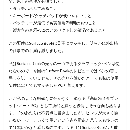
で、以下の条件が必須でした。
・タッチパネルであること
・キーボード/タッチパッドが使いやすいこと
・バッテリーが最低でも実使用7時間はもつこと
・縦方向の表示=3:2のアスペクト比の液晶であること
この要件にSurface Bookは見事にマッチし、明らかに外出時
の仕事での不満は減りました。
私はSurface Bookの売りの一つであるグラフィック/ペンは使
わないので、今回のSurface Bookのレビューではペンの善し
悪しを試していません。その売りを除いたとしても私の使用
要件にはとてもマッチしたPCと言えます。
ただ私のような明確な要件がなく、単なる「高級2in1タブレ
ット/ノートPC」として漠然と買うと後悔しそうな面もありま
す。そのあたりは不満点に書きましたが、ヒンジが大きく開
かないし少しデカくて重いという点を難点と思う人も多いの
では無いかなと感じるのです。つまりはSurface Bookは万能