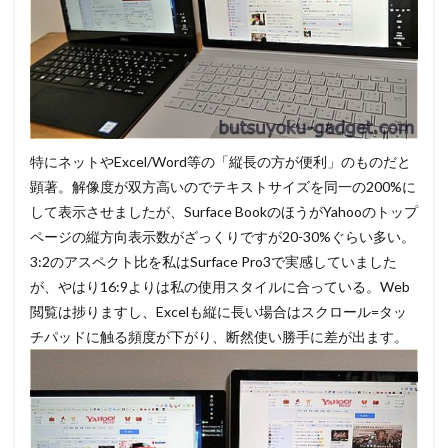
特にネットやExcel/Word等の「縦長の方が便利」のものだと
顕著。解像度が双方高いのでテキストサイズを同一の200%に
して表示させましたが、Surface BookのほうがYahooのトップ
ページの縦方向表示数がざっくりですが20-30%ぐらい多い。
3:2のアスペクト比を私はSurface Pro3で実感していました
が、やはり16:9よりは私の使用スタイルに合っている。Web
閲覧は捗りますし、Excelも縦に長い場合はスクロール=タッ
チパッドに触る頻度が下がり、断然使い勝手に差が出ます。