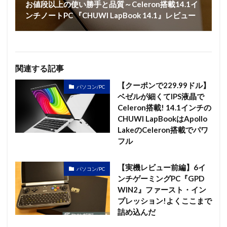
お値段以上の使い勝手と品質～Celeron搭載14.1イ
ンチノートPC 『CHUWI LapBook 14.1』レビュー
関連する記事
【クーポンで229.99ドル】
パソコン/PC
ベゼルが細くてIPS液晶で
Celeron搭載! 14.1インチの
CHUWI LapBookはApollo
LakeのCeleron搭載でパワ
フル
【実機レビュー前編】6イ
パソコン/PC
ンチゲーミングPC『GPD
WIN2』ファースト・イン
プレッション!よくここまで
詰め込んだ