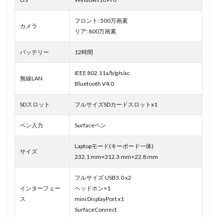
フロント: 500万画素
カメラ
リア: 800万画素
バッテリー
12時間
IEEE 802.11a/b/g/n/ac
無線LAN
Bluetooth V4.0
SDスロット
フルサイズSDカードスロットx1
ペン入力
Surfaceペン
Laptopモード(キーボード一体)
サイズ
232.1 mm×312.3 mm×22.8 mm
フルサイズ USB3.0 x2
インターフェー
ヘッドホン×1
ス
mini DisplayPort x1
SurfaceConnect