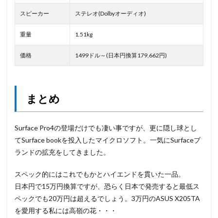
スピーカー
ステレオ(Dolbyオーディオ)
重量
1.51kg
価格
1499ドル～(日本円換算179,662円)
まとめ
Surface Pro4の登場だけでも凄い事ですが、更に隠し球とし
てSurface bookを投入したマイクロソフト。一気にSurfaceブ
ランドの拡充をしてきました。
スペック的にはこれでもかとハイエンドを貫いた一品。
日本円で15万円換算ですが、恐らく日本で発売すると最低ス
ペックでも20万円は超えるでしょう。3万円のASUS X205TA
を愛用する私には高嶺の花・・・