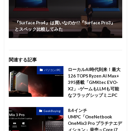
『Surface Pro4』は買いなのか!?『Surface Pro3』
とスペック比較してみた
関連する記事
ローカルAI時代到来！最大
パソコン/PC
126 TOPS Ryzen AI Max+
395搭載「GMKtec EVO-
X2」-ゲームもLLMも可能
なフラッグシップミニPC
8.4インチ
GeekBuying
UMPC「OneNetbook
OneMix3 Pro プラチナエデ
ィション」発売～Core i7