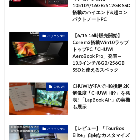
10510Y/16GB/512GB SSD
搭載のハイエンド&超コン
パクトノートPC
【6/15 16時販売開始】
パソコン/PC
Core m3搭載Win10ラップ
トップPC「CHUWI
AeroBook Pro」発表～
13.3インチ/8GB/256GB
SSDと使えるスペック
CHUWIがIFAでHi8後継 2K
CHUWI
解像度「CHUWI Hi9」を発
表! 「LapBook Air」の実機
も展示
【レビュー】「TourBox
パソコン/PC
Elite」自由なカスタマイズ