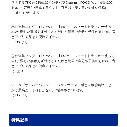
スナドラ7S Gen2搭載12インチタブ Xiaomi「POCO Pad」が約192
ドルで2万円台!日本で買うより1万円以上安く買いやすい価格に
に
通りすがり
より
忘れ物防止タグ「Tile Pro」「Tile Slim」 スマートトラッカー使って
みた! 難しい事考えず付けとくだけと簡単で自分や子供の忘れ物に音
とアプリで探せる便利アイテム
に
Uni
より
忘れ物防止タグ「Tile Pro」「Tile Slim」 スマートトラッカー使って
みた! 難しい事考えず付けとくだけと簡単で自分や子供の忘れ物に音
とアプリで探せる便利アイテム
に
.
より
アニメ「サイバーパンク: エッジランナーズ」感想～涙腺崩壊。とに
かく最高だ。それしかない。*後半ネタバレあり
に
Uni
より
特集記事