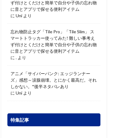
ず付けとくだけと簡単で自分や子供の忘れ物
に音とアプリで探せる便利アイテム
に
Uni
より
忘れ物防止タグ「Tile Pro」「Tile Slim」 ス
マートトラッカー使ってみた! 難しい事考え
ず付けとくだけと簡単で自分や子供の忘れ物
に音とアプリで探せる便利アイテム
に
.
より
アニメ「サイバーパンク: エッジランナー
ズ」感想～涙腺崩壊。とにかく最高だ。それ
しかない。*後半ネタバレあり
に
Uni
より
特集記事