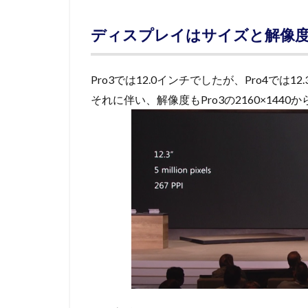
ディスプレイはサイズと解像
Pro3では12.0インチでしたが、Pro4では
それに伴い、解像度もPro3の2160×1440か