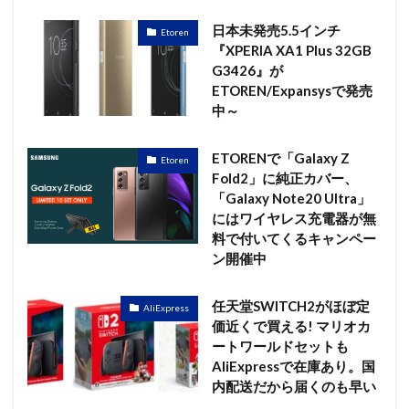
日本未発売5.5インチ
Etoren
『XPERIA XA1 Plus 32GB
G3426』が
ETOREN/Expansysで発売
中～
ETORENで「Galaxy Z
Etoren
Fold2」に純正カバー、
「Galaxy Note20 Ultra」
にはワイヤレス充電器が無
料で付いてくるキャンペー
ン開催中
任天堂SWITCH2がほぼ定
AliExpress
価近くで買える! マリオカ
ートワールドセットも
AliExpressで在庫あり。国
内配送だから届くのも早い