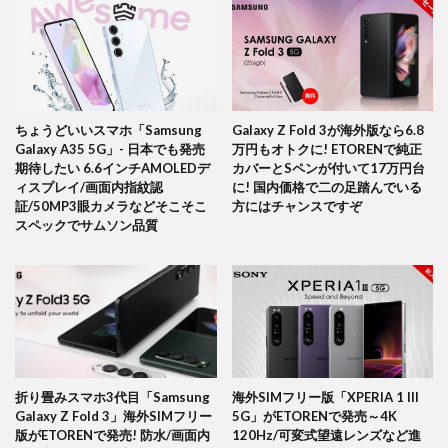
ちょうどいいスマホ「Samsung
Galaxy Z Fold 3が海外版なら6.8
Galaxy A35 5G」- 日本でも発売
万円もオトクに! ETORENで純正
期待したい 6.6インチAMOLEDデ
カバーとSペンが付いて17万円台
ィスプレイ/画面内指紋認
に! 国内価格で二の足踏んでいる
証/50MP3眼カメラなどそこそこ
方にはチャンスですぞ
スペックでサムソン品質
折り畳みスマホ3代目「Samsung
海外SIMフリー版「XPERIA 1 III
Galaxy Z Fold 3」海外SIMフリー
5G」がETORENで発売～4K
版がETORENで発売! 防水/画面内
120Hz/可変式望遠レンズなど進