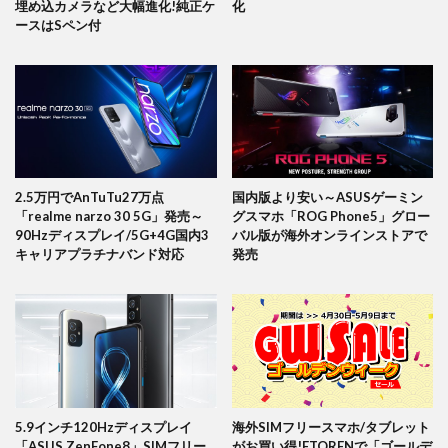
埋め込カメラなど大幅進化!純正ケ
化
ースはSペン付
2.5万円でAnTuTu27万点
国内版より安い～ASUSゲーミン
「realme narzo 30 5G」発売～
グスマホ「ROG Phone5」グロー
90Hzディスプレイ/5G+4G国内3
バル版が海外オンラインストアで
キャリアプラチナバンド対応
発売
5.9インチ120Hzディスプレイ
海外SIMフリースマホ/タブレット
「ASUS ZenFone8」SIMフリー
がお買い得!ETORENで「ゴールデ