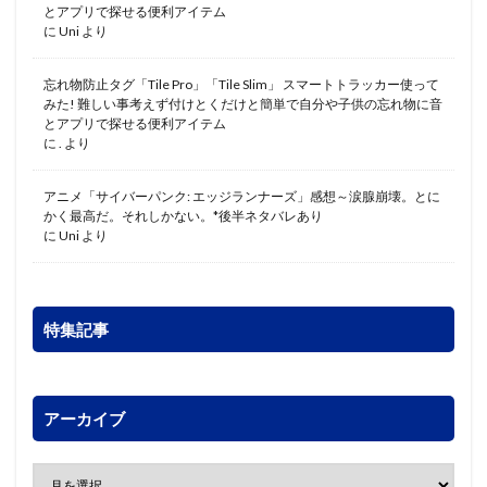
とアプリで探せる便利アイテム
に
Uni
より
忘れ物防止タグ「Tile Pro」「Tile Slim」 スマートトラッカー使って
みた! 難しい事考えず付けとくだけと簡単で自分や子供の忘れ物に音
とアプリで探せる便利アイテム
に
.
より
アニメ「サイバーパンク: エッジランナーズ」感想～涙腺崩壊。とに
かく最高だ。それしかない。*後半ネタバレあり
に
Uni
より
特集記事
アーカイブ