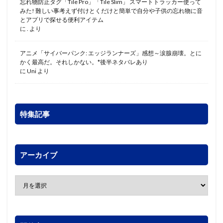
忘れ物防止タグ「Tile Pro」「Tile Slim」 スマートトラッカー使って
みた! 難しい事考えず付けとくだけと簡単で自分や子供の忘れ物に音
とアプリで探せる便利アイテム
に
.
より
アニメ「サイバーパンク: エッジランナーズ」感想～涙腺崩壊。とに
かく最高だ。それしかない。*後半ネタバレあり
に
Uni
より
特集記事
アーカイブ