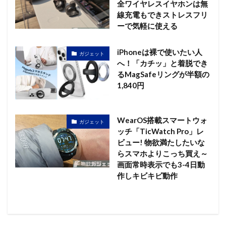
全ワイヤレスイヤホンは無
線充電もできストレスフリ
ーで気軽に使える
iPhoneは裸で使いたい人
ガジェット
へ！「カチッ」と着脱でき
るMagSafeリングが半額の
1,840円
WearOS搭載スマートウォ
ガジェット
ッチ「TicWatch Pro」レ
ビュー! 物欲満たしたいな
らスマホよりこっち買え～
画面常時表示でも3-4日動
作しキビキビ動作