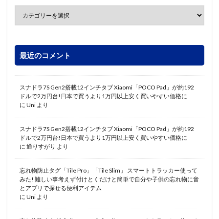
最近のコメント
スナドラ7S Gen2搭載12インチタブ Xiaomi「POCO Pad」が約192
ドルで2万円台!日本で買うより1万円以上安く買いやすい価格に
に
Uni
より
スナドラ7S Gen2搭載12インチタブ Xiaomi「POCO Pad」が約192
ドルで2万円台!日本で買うより1万円以上安く買いやすい価格に
に
通りすがり
より
忘れ物防止タグ「Tile Pro」「Tile Slim」 スマートトラッカー使って
みた! 難しい事考えず付けとくだけと簡単で自分や子供の忘れ物に音
とアプリで探せる便利アイテム
に
Uni
より