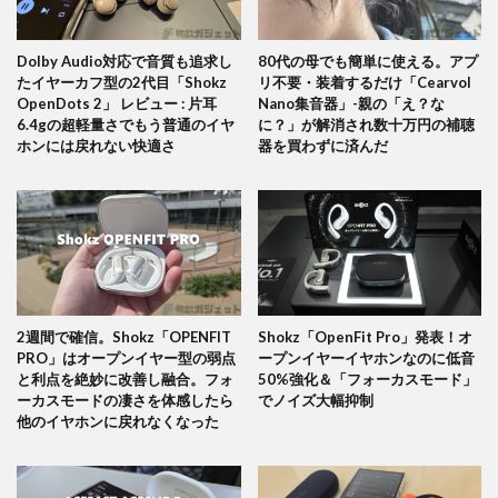
Dolby Audio対応で音質も追求し
80代の母でも簡単に使える。アプ
たイヤーカフ型の2代目「Shokz
リ不要・装着するだけ「Cearvol
OpenDots 2」 レビュー : 片耳
Nano集音器」-親の「え？な
6.4gの超軽量さでもう普通のイヤ
に？」が解消され数十万円の補聴
ホンには戻れない快適さ
器を買わずに済んだ
2週間で確信。Shokz「OPENFIT
Shokz「OpenFit Pro」発表！オ
PRO」はオープンイヤー型の弱点
ープンイヤーイヤホンなのに低音
と利点を絶妙に改善し融合。フォ
50%強化＆「フォーカスモード」
ーカスモードの凄さを体感したら
でノイズ大幅抑制
他のイヤホンに戻れなくなった