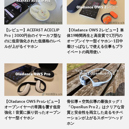
【レビュー】ACEFAST ACECLIP
【Oladance OWS 2レビュー】単
Pro｜3000円台のイヤーカフ型な
体19時間再生と高音質で1万円の
のに低音強化された低価格のレベ
オープンイヤー型イヤホン-1日中
ルが上がるイヤホン
着けっぱなしで使える仕事もプラ
イベートの両用使い
【Oladance OWS Proレビュー】
骨伝導＋空気伝導の最強タッグ！
オープンイヤーの常識を覆す低音
「OpenRun Pro 2」はクリアな音
強化！音質に振り切ったオープン
質と安全性を両立した走るモチベ
イヤー型イヤホン
ーションが上がるスポーツヘッド
ホン