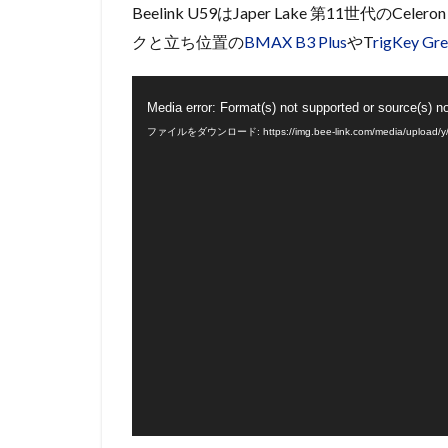
Beelink U59はJaper Lake 第11世代
クと立ち位置の
BMAX B3 Plus
やT
rigKey Gr
動
Media error: Format(s) not supported or source(s) n
画
ファイルをダウンロード: https://img.bee-link.com/media/upload/y
プ
レ
ー
ヤ
ー