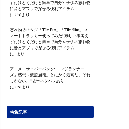
ず付けとくだけと簡単で自分や子供の忘れ物
に音とアプリで探せる便利アイテム
に
Uni
より
忘れ物防止タグ「Tile Pro」「Tile Slim」 ス
マートトラッカー使ってみた! 難しい事考え
ず付けとくだけと簡単で自分や子供の忘れ物
に音とアプリで探せる便利アイテム
に
.
より
アニメ「サイバーパンク: エッジランナー
ズ」感想～涙腺崩壊。とにかく最高だ。それ
しかない。*後半ネタバレあり
に
Uni
より
特集記事