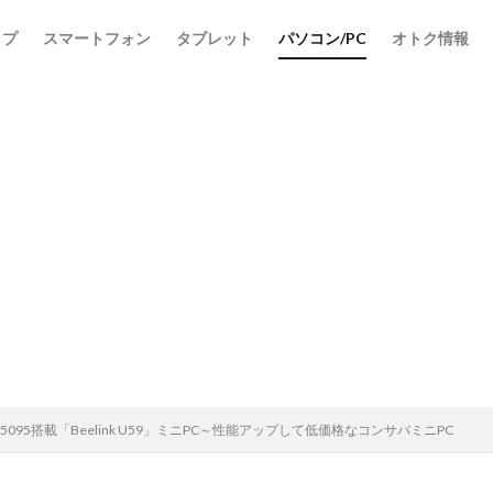
ップ
スマートフォン
タブレット
パソコン/PC
オトク情報
leron N5095搭載「Beelink U59」ミニPC～性能アップして低価格なコンサバミニPC