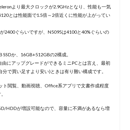
で以前のCeleronより最大クロックが2.9GHzとなり、性能も一気
N4120とは性能面で1.5倍～2倍近くに性能が上がってい
0が2400ぐらいですが、N5095は4100と40%ぐらいの
 SSDか、16GB+512GBの2構成。
なので、自由にアップグレードができるミニPCとは言え、最初
自分で買い足すより安い)ときは有り難い構成です。
ネット閲覧、動画視聴、Office系アプリで文書作成程度
す。
 SSD/HDDが増設可能なので、容量に不満があるなら増