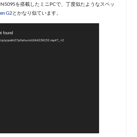
のCeleron N5095を搭載したミニPCで、丁度似たようなスペッ
een G2
とかなり似ています。
ot found
/cp/ycpskh27p0ahucm1644239152.mp4?_=2