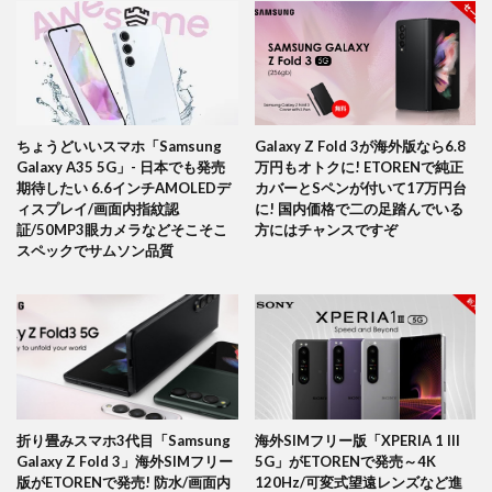
ちょうどいいスマホ「Samsung
Galaxy Z Fold 3が海外版なら6.8
Galaxy A35 5G」- 日本でも発売
万円もオトクに! ETORENで純正
期待したい 6.6インチAMOLEDデ
カバーとSペンが付いて17万円台
ィスプレイ/画面内指紋認
に! 国内価格で二の足踏んでいる
証/50MP3眼カメラなどそこそこ
方にはチャンスですぞ
スペックでサムソン品質
折り畳みスマホ3代目「Samsung
海外SIMフリー版「XPERIA 1 III
Galaxy Z Fold 3」海外SIMフリー
5G」がETORENで発売～4K
版がETORENで発売! 防水/画面内
120Hz/可変式望遠レンズなど進