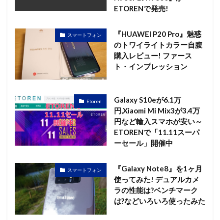
ETORENで発売!
『HUAWEI P20 Pro』魅惑
スマートフォン
のトワイライトカラー自腹
購入レビュー! ファース
ト・インプレッション
Galaxy S10eが6.1万
Etoren
円,Xiaomi Mi Mix3が3.4万
円など輸入スマホが安い～
ETORENで「11.11スーパ
ーセール」開催中
『Galaxy Note8』を1ヶ月
スマートフォン
使ってみた! デュアルカメ
ラの性能は?ベンチマーク
は?などいろいろ使ったみた