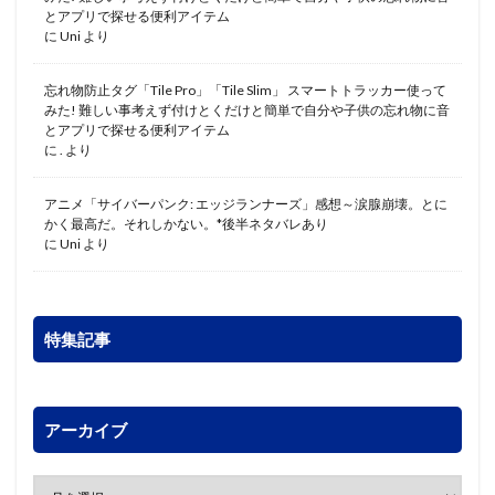
とアプリで探せる便利アイテム
に
Uni
より
忘れ物防止タグ「Tile Pro」「Tile Slim」 スマートトラッカー使って
みた! 難しい事考えず付けとくだけと簡単で自分や子供の忘れ物に音
とアプリで探せる便利アイテム
に
.
より
アニメ「サイバーパンク: エッジランナーズ」感想～涙腺崩壊。とに
かく最高だ。それしかない。*後半ネタバレあり
に
Uni
より
特集記事
アーカイブ