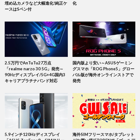
埋め込カメラなど大幅進化!純正ケ
化
ースはSペン付
2.5万円でAnTuTu27万点
国内版より安い～ASUSゲーミン
「realme narzo 30 5G」発売～
グスマホ「ROG Phone5」グロー
90Hzディスプレイ/5G+4G国内3
バル版が海外オンラインストアで
キャリアプラチナバンド対応
発売
5.9インチ120Hzディスプレイ
海外SIMフリースマホ/タブレット