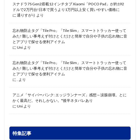
スナドラ7S Gen2搭載12インチタブ Xiaomi「POCO Pad」が約192
ドルで2万円台!日本で買うより1万円以上安く買いやすい価格に
に
通りすがり
より
忘れ物防止タグ「Tile Pro」「Tile Slim」 スマートトラッカー使って
みた! 難しい事考えず付けとくだけと簡単で自分や子供の忘れ物に音
とアプリで探せる便利アイテム
に
Uni
より
忘れ物防止タグ「Tile Pro」「Tile Slim」 スマートトラッカー使って
みた! 難しい事考えず付けとくだけと簡単で自分や子供の忘れ物に音
とアプリで探せる便利アイテム
に
.
より
アニメ「サイバーパンク: エッジランナーズ」感想～涙腺崩壊。とに
かく最高だ。それしかない。*後半ネタバレあり
に
Uni
より
特集記事