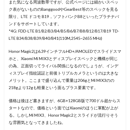
また気になる周波数帯ですが、公式ページには細かいスペッ
ク表がないもののBanggoodやGearBest等のスペックを見る
限り、LTE ドコモ B19，ソフトバンクB8といったプラチナバ
ンドをサポートしています。
*4G: FDD-LTE B1/B2/B3/B4/B5/B6/B7/B8/B12/B17/B19 TD-
LTE B34/B38/B39/B40/B41(110M,2545~2655 MHz)
Honor Magic2は6.39インチフルHD+/AMOLEDでスライドスマ
ホと、Xiaomi Mi MIX3とディスプレイスペックと機構が同じ
の為、正面切ってライバル関係になるのでしょうが、インデ
ィスプレイ指紋認証と前後トリプルカメラというのは大きな
メリット。ここまで盛り込んで重量は206gとMi MIX3のの
218gより12gも軽量という面もプラス要素です。
価格は後ほど書きますが、6GB+128GB版で700ドル超からス
タートなので、価格という面ではXiaomiのほうに軍配が上が
る。しかしMi MIX3、Honor Magic2とスライドが流行りそう
な雰囲気となってきましたね。