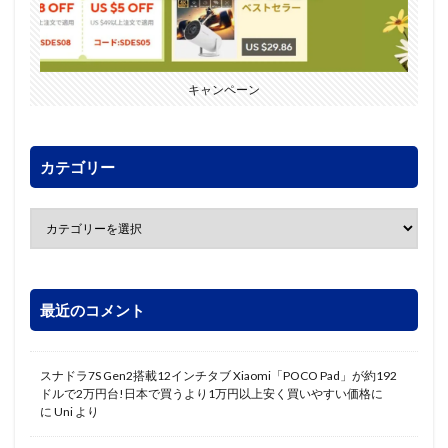
キャンペーン
カテゴリー
最近のコメント
スナドラ7S Gen2搭載12インチタブ Xiaomi「POCO Pad」が約192
ドルで2万円台!日本で買うより1万円以上安く買いやすい価格に
に
Uni
より