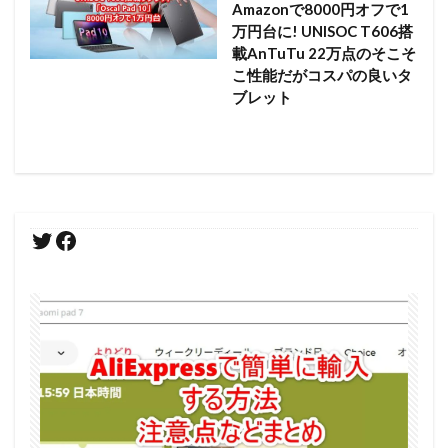
Amazonで8000円オフで1
万円台に! UNISOC T606搭
載AnTuTu 22万点のそこそ
こ性能だがコスパの良いタ
ブレット