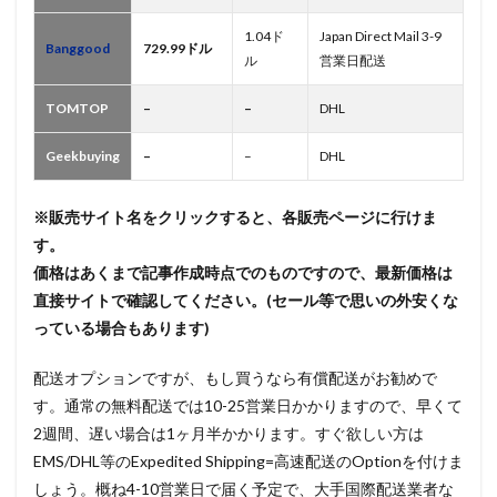
1.04ド
Japan Direct Mail 3-9
Banggood
729.99ドル
ル
営業日配送
TOMTOP
–
–
DHL
Geekbuying
–
–
DHL
※販売サイト名をクリックすると、各販売ページに行けま
す。
価格はあくまで記事作成時点でのものですので、最新価格は
直接サイトで確認してください。(セール等で思いの外安くな
っている場合もあります)
配送オプションですが、もし買うなら有償配送がお勧めで
す。通常の無料配送では10-25営業日かかりますので、早くて
2週間、遅い場合は1ヶ月半かかります。すぐ欲しい方は
EMS/DHL等のExpedited Shipping=高速配送のOptionを付けま
しょう。概ね4-10営業日で届く予定で、大手国際配送業者な