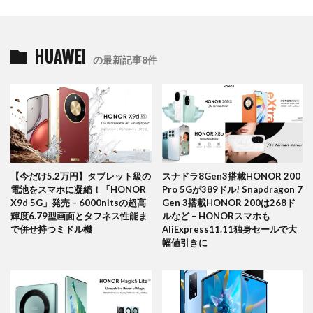
HUAWEI
の最新記事8件
【今だけ5.2万円】タブレット級の
スナドラ8Gen3搭載HONOR 200
電池をスマホに凝縮！「HONOR
Pro 5Gが389ドル! Snapdragon 7
X9d 5G」発売 – 6000nitsの超高
Gen 3搭載HONOR 200は268ド
輝度6.79型画面とタフネス性能ま
ルなど – HONORスマホも
で併せ持つミドル機
AliExpress11.11独身セールで大
幅値引きに