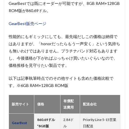
GearBestでは既にオーダーが可能ですが、8GB RAM+128GB
ROM版が860.69ドル。
GearBest販売ページ
性能的にもギミックにしても、最先端だしこの価格は納得で
はありますが、「honorだったらもう一声安く」という気持ち
も無いわけではありません。プラチナバンド対応もあります
し、今後価格が下がればぶっちゃけ買いたいぐらいなので、
価格推移を見守りたい製品です。
以下は記事執筆時点でのその他サイトも含めた価格比較で
す。※6GB RAM+128GB ROM版
有償配
販売サイト
価格
配送会社
送費用
860.69ドル
2.84ド
Priority Line 5-15営業
GearBest
*8GB版
ル
日配送