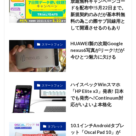
放題無料キャンペーンコー
ドを配布中!5月22日まで。
新規契約のみだが基本料無
料の為この際サブ回線用と
して開通させるのもあり
HUAWEI製の次期Google
スマートフォン
nexus6写真がリーク!だが
今ひとつ魅力に欠ける
ハイスペックWinスマホ
スマートフォン
「HP Elite x3」発表! 日本
でも発売へ!Continuum対
応がいよいよ本格化
10.1インチAndroidタブレ
タブレット
ット「Oscal Pad 10」が