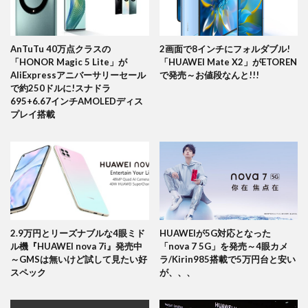
AnTuTu 40万点クラスの
2画面で8インチにフォルダブル!
「HONOR Magic 5 Lite」が
「HUAWEI Mate X2」がETOREN
AliExpressアニバーサリーセール
で発売～お値段なんと!!!
で約250ドルに!スナドラ
695+6.67インチAMOLEDディス
プレイ搭載
2.9万円とリーズナブルな4眼ミド
HUAWEIが5G対応となった
ル機『HUAWEI nova 7i』発売中
「nova 7 5G」を発売～4眼カメ
～GMSは無いけど試して見たい好
ラ/Kirin985搭載で5万円台と安い
スペック
が、、、