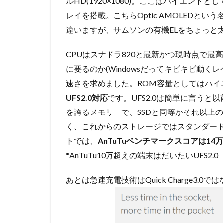
ルHD(1920×1080)。ここはハイエン
レイを搭載。こちらOptic AMOLEDという
違いますが、サムソンの有機ELをちょっと
CPUはスナドラ820と最新かつ現時点で最
に要るのか(Windowsだってキビキビ動く
速さを求めました。ROM容量としてはハイ
UFS2.0対応
です。UFS2.0は簡単に言うと
を誇るメモリーで、SSDと同等かそれ以上
く、これからのストレージではスタンダー
トでは、
AnTuTuベンチマークスコアは14
*AnTuTu10万超えの端末はだいたいUFS2.0
あとは急速充電技術はQuick Charge3.0で