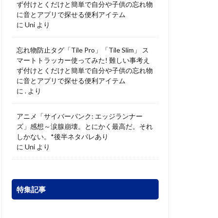
ず付けとくだけと簡単で自分や子供の忘れ物
に音とアプリで探せる便利アイテム
に
Uni
より
忘れ物防止タグ「Tile Pro」「Tile Slim」 ス
マートトラッカー使ってみた! 難しい事考え
ず付けとくだけと簡単で自分や子供の忘れ物
に音とアプリで探せる便利アイテム
に
.
より
アニメ「サイバーパンク: エッジランナー
ズ」感想～涙腺崩壊。とにかく最高だ。それ
しかない。*後半ネタバレあり
に
Uni
より
特集記事