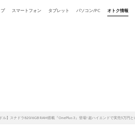
ップ
スマートフォン
タブレット
パソコン/PC
オトク情報
9ドル】スナドラ820/6GB RAM搭載『OnePlus 3』登場! 超ハイエンドで実売5万円