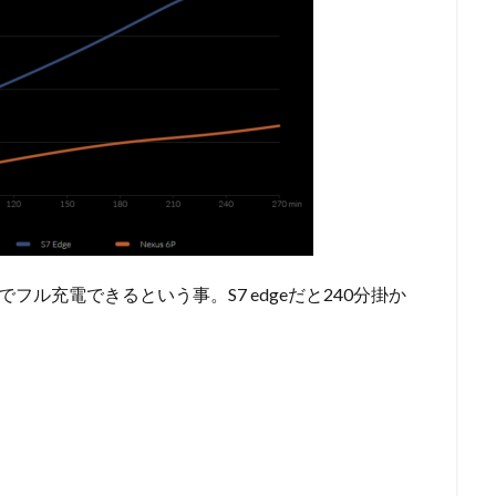
分でフル充電できるという事。S7 edgeだと240分掛か