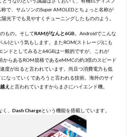
ドとしてどうなのという議論はさておいて、有機ELディスプ
名称で、サムソンのSuper AMOLEDとちょっと名称が
太陽光下でも見やすくチューニングしたもののよう。
高のもの。そして
RAMがなんと6GB
。Androidでこんな
レベル)という気もします。またROM(ストレージ)にも
エンドとしてみると64GBは一般的ですが、これが
以前からあるROM規格であるeMMCの約3倍のスピード
の速度が出ると言われています。尚且つ消費電力も低
ドになっていくであろうと言われる技術。海外のサイ
万越え
と言われていますからまさにハイエンド機。
はなく、
Dash Charge
という機能を搭載しています。