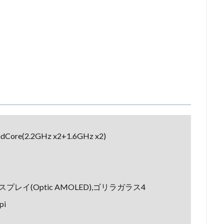
dCore(2.2GHz x2+1.6GHz x2)
スプレイ(Optic AMOLED),ゴリラガラス4
pi