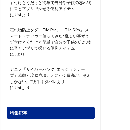
ず付けとくだけと簡単で自分や子供の忘れ物
に音とアプリで探せる便利アイテム
に
Uni
より
忘れ物防止タグ「Tile Pro」「Tile Slim」 ス
マートトラッカー使ってみた! 難しい事考え
ず付けとくだけと簡単で自分や子供の忘れ物
に音とアプリで探せる便利アイテム
に
.
より
アニメ「サイバーパンク: エッジランナー
ズ」感想～涙腺崩壊。とにかく最高だ。それ
しかない。*後半ネタバレあり
に
Uni
より
特集記事