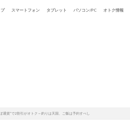
ップ
スマートフォン
タブレット
パソコン/PC
オトク情報
まぽ通貨”で2割引がオトク～釣りは天国、ご飯は予約すべし