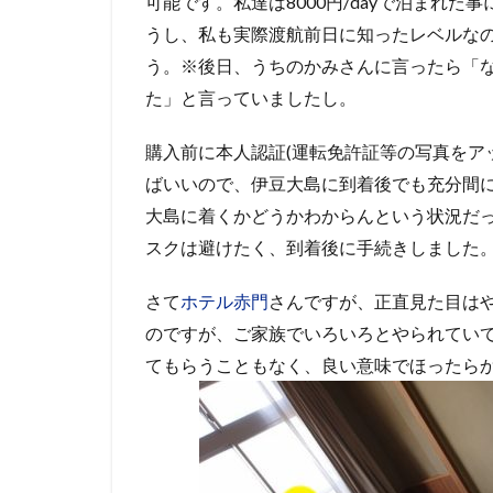
可能です。私達は8000円/dayで泊まれ
うし、私も実際渡航前日に知ったレベルな
う。※後日、うちのかみさんに言ったら「な
た」と言っていましたし。
購入前に本人認証(運転免許証等の写真をア
ばいいので、伊豆大島に到着後でも充分間
大島に着くかどうかわからんという状況だ
スクは避けたく、到着後に手続きしました
さて
ホテル赤門
さんですが、正直見た目は
のですが、ご家族でいろいろとやられてい
てもらうこともなく、良い意味でほったら