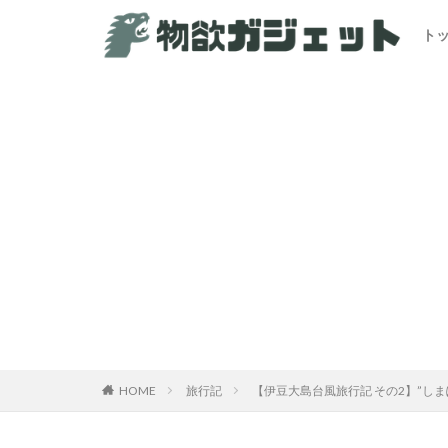
ト
HOME
旅行記
【伊豆大島台風旅行記 その2】”し