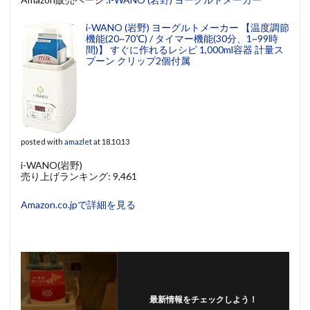
i-WANO (岩野) ヨーグルトメーカー 【温度調節
機能(20~70℃) / タイマー機能(30分、1~99時
間)】 すぐに作れるレシピ 1,000ml容器 計量ス
プーン クリップ2個付属
posted with
amazlet
at 18.10.13
i-WANO(岩野)
売り上げランキング: 9,461
Amazon.co.jpで詳細を見る
最新情報をチェックしよう！