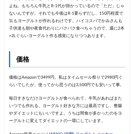
よね。もちろん牛乳とR-1代が掛かっているので「ただ」じゃ
ないんですが、それでも今後はR-1要らずだし、150円程度で
1Lもヨーグルトが作れるわけです。ハイコスパでかみさんも
子供達も朝や夜食代わりにバクバク食べちゃうので、週に2本
=2Lぐらいヨーグルト作る感覚になりつつあります。
価格
価格はAmazonで3499円。私はタイムセール祭りで2980円ぐ
らいでしたが、使ってから思うのは3,500円でも安いって事。
毎日すきなだけヨーグルトが食べられて、牛乳があればまた
いつでも作れる。ヨーグルト好きな方には最高ですし、整腸
やダイエットにもいいですよ。うちは間食が多かったのをヨ
ーグルトに変えてダイエットの一環にしています。
Amazon販売ページ :
i-WANO (岩野) ヨーグルトメーカー