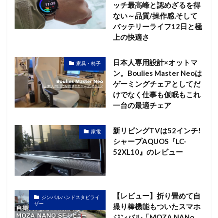
ッチ最高峰と認めざるを得
ない～品質/操作感,そして
バッテリーライフ12日と極
上の快適さ
日本人専用設計×オットマ
家具・椅子
ン。Boulies Master Neoは
ゲーミングチェアとしてだ
けでなく仕事も仮眠もこれ
一台の最適チェア
新リビングTVは52インチ!
家電
シャープAQUOS『LC-
52XL10』のレビュー
【レビュー】折り畳めて自
ジンバルハンドスタビライ
ザー
撮り棒機能もついたスマホ
ジンバル「MOZA NANo