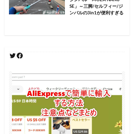
SE」～三脚/セルフィー/ジ
ンバルの3in1が便利すぎる