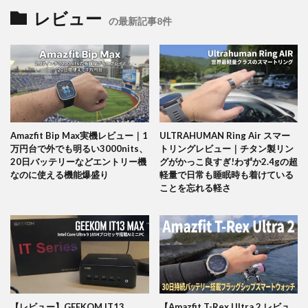
レビュー
の最新記事8件
Amazfit Bip Max実機レビュー｜1
ULTRAHUMAN Ring Air スマー
万円台で外でも明るい3000nits、
トリングレビュー｜チタン製リン
20日バッテリーなどエントリー機
グがかっこ良すぎ!わずか2.4gの超
なのに使える機能爆盛り
軽量で日常も睡眠時も着けている
ことを忘れる軽さ
【レビュー】GEEKOM IT13
【Amazfit T-Rex Ultra 2 レビュ