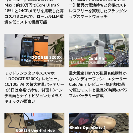
Max：約10万円でCore Ultra 9
ー】驚異の電池持ちと究極のスト
185Hと24GBメモリを搭載した高
レスフリーを実現したフラッグシ
コスパミニPCで、ローカルLLM環
ップスマートウォッチ
境を低コストで構築可能
ミッドレンジタフネススマホ
最大風速10m/sの強風も結構静か
「DOOGEE S200X」レビュー。
なハンディーファン「エクーリー
10,100mAhの超大容量バッテリー
Cold Air」レビュー -気化熱効果
で3日は余裕で持ち、背面1.3イン
で涼むミストと最長20時間のパワ
チ画面とナイトビジョンカメラの
フルバッテリー搭載
ギミックが面白い