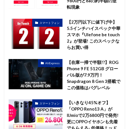
9800円と8aの約半額の逆
転現象
【2万円以下に値下げ中】
スマートフォン
5.5インチハイスペック中華
スマホ『Ulefone be touch
2』が登場! このスペックな
らお買い得
【在庫一掃で半額!?】ROG
AliExpress
Phone 9 FE 512GB グロー
バル版が7.9万円！
Snapdragon 8 Gen 3搭載で
この価格はバグレベル
【いきなり45%オフ】
スマートフォン
「OPPO Reno13 A」が
IIJmioで2万6800円で発売!
更にOPPOイヤホンも先着
でもらえる- 低価格ミッド