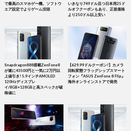
で最高のスマホゲー機。ソフトウ
いきなり749ドル且つ日本用25ド
エア設定でよりゲーム没頭
ルオフクーポンもあり、正規価格
より250ドル以上安い
Snapdragon888搭載ZenFone8
【629.99ドルクーポン!】カメラ
が遂に43500円と一気に2万円以
回転変態フラッグシップスマート
上値引き! 5.9インチAMOLED
フォン『ASUS ZenFone 8 Flip』
120Hzディスプレ
海外オンラインストアで発売
イ/8GB+128GBと高スペックが破
格値に