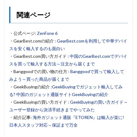
関連ページ
・公式ページ:
ZenFone 6
・GearBest.comの紹介 :
GearBest.comを利用して中華デバイ
スを安く輸入するのも面白い
・GearBest.com買い方ガイド :
中国のGearBest.comでデバイ
スを買って輸入する方法～注文から届くまで
・Banggoodでの買い物の仕方 :
Banggoodで買って輸入して
みよう～買った商品が届くまで
・GeekBuyingの紹介 :
GeekBuyingでガジェット輸入してみ
る? 中国のガジェット通販サイトGeekBuyingの紹介
・GeekBuyingの買い方ガイド :
GeekBuyingの買い方ガイド～
ユーザー登録から決済手続きまでやってみた
・紹介記事:
海外ガジェット通販『ETOREN』は輸入が楽に!
日本人スタッフ対応～保証まで万全