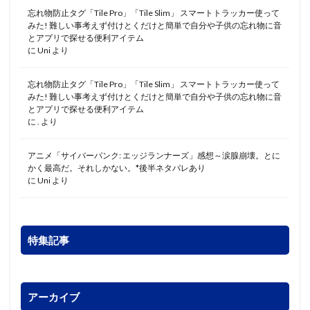
忘れ物防止タグ「Tile Pro」「Tile Slim」 スマートトラッカー使って
みた! 難しい事考えず付けとくだけと簡単で自分や子供の忘れ物に音
とアプリで探せる便利アイテム
に
Uni
より
忘れ物防止タグ「Tile Pro」「Tile Slim」 スマートトラッカー使って
みた! 難しい事考えず付けとくだけと簡単で自分や子供の忘れ物に音
とアプリで探せる便利アイテム
に
.
より
アニメ「サイバーパンク: エッジランナーズ」感想～涙腺崩壊。とに
かく最高だ。それしかない。*後半ネタバレあり
に
Uni
より
特集記事
アーカイブ