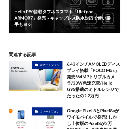
Helio P90搭載タフネススマホ「Ulefone
ARMOR7」発売～キャップレス防水対応で使い勝
手もヨシ
関連する記事
6.43インチAMOLEDディス
スマートフォン
プレイ搭載「POCO M5s」
発売!64MPトリプルカメ
ラ/33W急速充電/Helio
G95搭載のミドルレンジで
たったの2.2万円
Google Pixel 8とPixel8aが
スマートフォン
ワイモバイルで発売! しか
し上位版のPixel8が2万