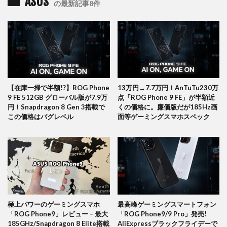
ASUS
の最新記事8件
【在庫一掃で半額!?】ROG Phone
13万円→7.7万円！AnTuTu230万
9 FE 512GB グローバル版が7.9万
点「ROG Phone 9 FE」が半額近
円！Snapdragon 8 Gen 3搭載で
くの価格に。廉価版だが185Hz画
この価格はバグレベル
面等ゲーミングスマホスペック
極上パワーのゲーミングスマホ
最高峰ゲーミングスマートフォン
「ROG Phone9」レビュー – 最大
「ROG Phone9/9 Pro」発売!
185GHz/Snapdragon 8 Elite搭載
AliExpressブラックフライデーで