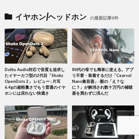
イヤホン/ヘッドホン
の最新記事8件
Dolby Audio対応で音質も追求し
80代の母でも簡単に使える。アプ
たイヤーカフ型の2代目「Shokz
リ不要・装着するだけ「Cearvol
OpenDots 2」 レビュー : 片耳
Nano集音器」-親の「え？な
6.4gの超軽量さでもう普通のイヤ
に？」が解消され数十万円の補聴
ホンには戻れない快適さ
器を買わずに済んだ