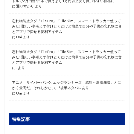
ドルで2万円台!日本で買うより1万円以上安く買いやすい価格に
に
通りすがり
より
忘れ物防止タグ「Tile Pro」「Tile Slim」 スマートトラッカー使って
みた! 難しい事考えず付けとくだけと簡単で自分や子供の忘れ物に音
とアプリで探せる便利アイテム
に
Uni
より
忘れ物防止タグ「Tile Pro」「Tile Slim」 スマートトラッカー使って
みた! 難しい事考えず付けとくだけと簡単で自分や子供の忘れ物に音
とアプリで探せる便利アイテム
に
.
より
アニメ「サイバーパンク: エッジランナーズ」感想～涙腺崩壊。とに
かく最高だ。それしかない。*後半ネタバレあり
に
Uni
より
特集記事