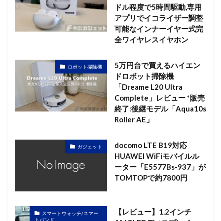
ドル程度で5時間駆動,専用
アプリでイコライザー調整
可能なインナーイヤー式完
全ワイヤレスイヤホン
5万円台で買えるハイエン
ロボット掃除機
ドロボット掃除機
「Dreame L20 Ultra
Complete」レビュー *販売
終了:後継モデル「Aqua10s
Roller AE」
docomo LTE B19対応
ガジェット
HUAWEI WiFiモバイルル
ーター「E5577Bs-937」が
TOMTOPで約7800円
【レビュー】1.2インチ
スマートウォッチ/スマー
トバンド