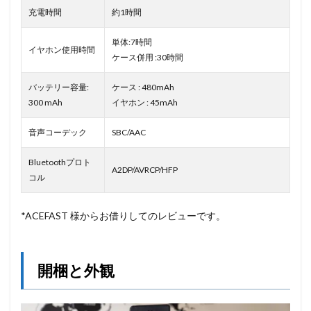
充電時間
約1時間
単体:7時間
イヤホン使用時間
ケース併用 :30時間
バッテリー容量:
ケース : 480mAh
300 mAh
イヤホン : 45mAh
音声コーデック
SBC/AAC
Bluetoothプロト
A2DP/AVRCP/HFP
コル
*ACEFAST 様からお借りしてのレビューです。
開梱と外観