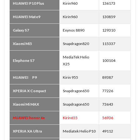
HUAWEI P10 Plus
Kirin960
136173
HUAWEI Mate9
Kirin960
130859
Galaxy S7
Exynos 8890
129310
Xiaomi Mi5
Snapdragon820
115337
MediaTek Helio
Elephone S7
100104
X25
HUAWEI P9
Kirin 955
89387
XPERIA X Compact
Snapdragon650
77226
Xiaomi Mi MAX
Snapdragon650
73643
HUAWEI honor 6x
Kirin655
56936
XPERIA XA Ultra
Mediatek Helio P10
49112