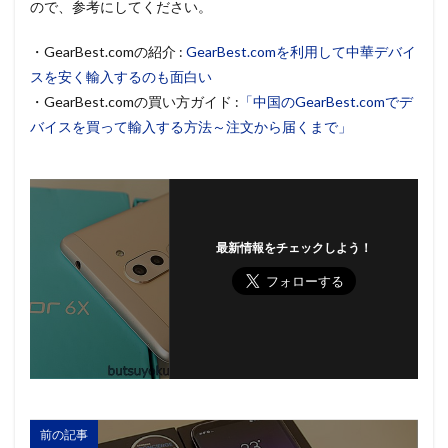
ので、参考にしてください。
・GearBest.comの紹介 :
GearBest.comを利用して中華デバイ
スを安く輸入するのも面白い
・GearBest.comの買い方ガイド :
「中国のGearBest.comでデ
バイスを買って輸入する方法～注文から届くまで」
最新情報をチェックしよう！
前の記事