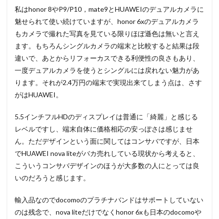
私はhonor 8やP9/P10，mate9とHUAWEIのデュアルカメラに
魅せられて使い続けていますが、honor 6xのデュアルカメラ
もカメラで撮れた写真を見ている限りほぼ遜色は無いと言え
ます。もちろんシングルカメラの端末と比較すると結果は段
違いで、あとからリフォーカスできる利便性の良さもあり、
一度デュアルカメラを使うとシングルには戻れない魅力があ
ります。それが2.4万円の端末で実現出来てしまう点は、さす
がはHUAWEI。
5.5インチフルHDのディスプレイは普通に「綺麗」と感じる
レベルですし、端末自体に価格相応の安っぽさは感じませ
ん。ただデザインという面に関してはコンサバですが、日本
でHUAWEI nova liteがバカ売れしている現状から考えると、
こういうコンサバデザインのほうが大多数の人にとっては良
いのだろうと感じます。
輸入品なのでdocomoのプラチナバンドはサポートしていない
のは残念で、nova liteだけでなくhonor 6xも日本のdocomoや