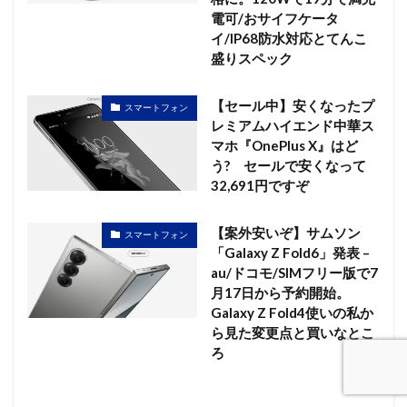
電可/おサイフケータ
イ/IP68防水対応とてんこ
盛りスペック
【セール中】安くなったプ
スマートフォン
レミアムハイエンド中華ス
マホ『OnePlus X』はど
う? セールで安くなって
32,691円ですぞ
【案外安いぞ】サムソン
スマートフォン
「Galaxy Z Fold6」発表 –
au/ドコモ/SIMフリー版で7
月17日から予約開始。
Galaxy Z Fold4使いの私か
ら見た変更点と買いなとこ
ろ