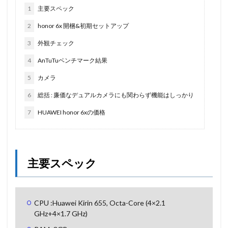
1
主要スペック
2
honor 6x 開梱&初期セットアップ
3
外観チェック
4
AnTuTuベンチマーク結果
5
カメラ
6
総括 : 廉価なデュアルカメラにも関わらず機能はしっかり
7
HUAWEI honor 6xの価格
主要スペック
CPU :Huawei Kirin 655, Octa-Core (4×2.1
GHz+4×1.7 GHz)