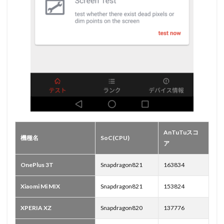
AnTuTuスコ
機種名
SoC(CPU)
ア
OnePlus 3T
Snapdragon821
163834
Xiaomi Mi MIX
Snapdragon821
153824
XPERIA XZ
Snapdragon820
137776