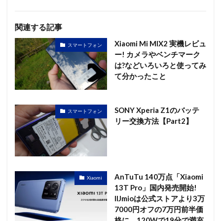
関連する記事
Xiaomi Mi MIX2 実機レビュ
スマートフォン
ー! カメラやベンチマーク
は?などいろいろと使ってみ
て分かったこと
SONY Xperia Z1のバッテ
スマートフォン
リー交換方法【Part2】
AnTuTu 140万点「Xiaomi
Xiaomi
13T Pro」国内発売開始!
IIJmioは公式ストアより3万
7000円オフの7万円前半価
格に。120Wで19分で満充