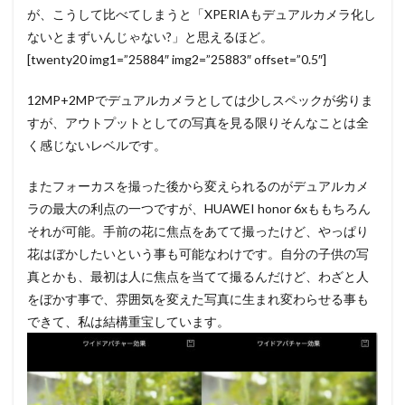
が、こうして比べてしまうと「XPERIAもデュアルカメラ化し
ないとまずいんじゃない?」と思えるほど。
[twenty20 img1=”25884″ img2=”25883″ offset=”0.5″]
12MP+2MPでデュアルカメラとしては少しスペックが劣りま
すが、アウトプットとしての写真を見る限りそんなことは全
く感じないレベルです。
またフォーカスを撮った後から変えられるのがデュアルカメ
ラの最大の利点の一つですが、HUAWEI honor 6xももちろん
それが可能。手前の花に焦点をあてて撮ったけど、やっぱり
花はぼかしたいという事も可能なわけです。自分の子供の写
真とかも、最初は人に焦点を当てて撮るんだけど、わざと人
をぼかす事で、雰囲気を変えた写真に生まれ変わらせる事も
できて、私は結構重宝しています。