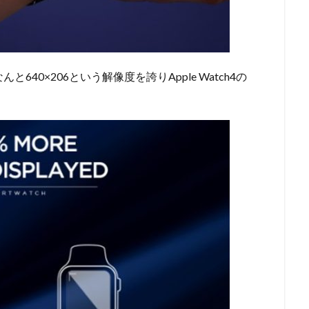
640×206という解像度を誇りApple Watch4の