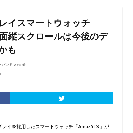
プレイスマートウォッチ
売～曲面縦スクロールは今後のデ
かも
トバンド
,
Amazfit
。
ィスプレイを採用したスマートウォッチ「
Amazfit X
」が