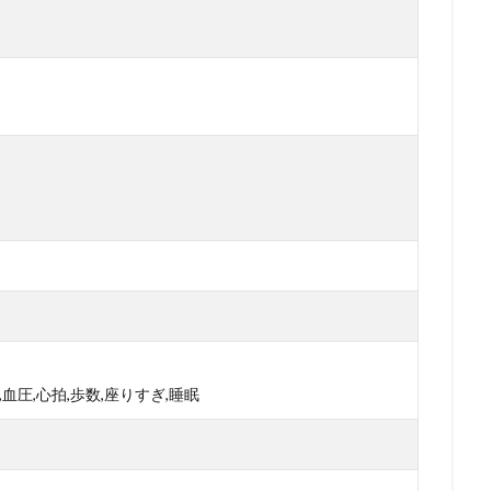
,血圧,心拍,歩数,座りすぎ,睡眠