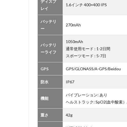
ディスプ
1.6インチ 400×400 IPS
レイ
バッテリ
270mAh
ー
1050mAh
バッテリ
通常使用モード : 1-2日間
ーライフ
スポーツモード : 5-7日
GPS
GPS/GLONASS/A-GPS/Beidou
防水
IP67
バイブレーション: あり
機能
ヘルストラック: SpO2(血中酸素）
重さ
42g