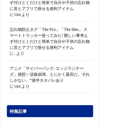
ず付けとくだけと簡単で自分や子供の忘れ物
に音とアプリで探せる便利アイテム
に
Uni
より
忘れ物防止タグ「Tile Pro」「Tile Slim」 ス
マートトラッカー使ってみた! 難しい事考え
ず付けとくだけと簡単で自分や子供の忘れ物
に音とアプリで探せる便利アイテム
に
.
より
アニメ「サイバーパンク: エッジランナー
ズ」感想～涙腺崩壊。とにかく最高だ。それ
しかない。*後半ネタバレあり
に
Uni
より
特集記事