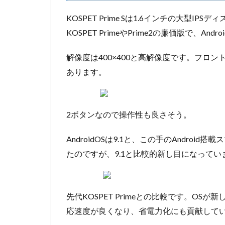
KOSPET Prime Sは1.6インチの大型I
KOSPET PrimeやPrime2の廉価版で、A
解像度は400×400と高解像度です。フロン
あります。
2ボタンなので操作性も良さそう。
AndroidOSは9.1と、この手のAndro
たのですが、9.1と比較的新し目になってい
先代KOSPET Primeとの比較です。O
応速度が良くなり、省電力化にも貢献して