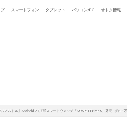
ップ
スマートフォン
タブレット
パソコン/PC
オトク情報
検索
 79.99ドル】Android 9.1搭載スマートウォッチ「KOSPET Prime S」発売～約